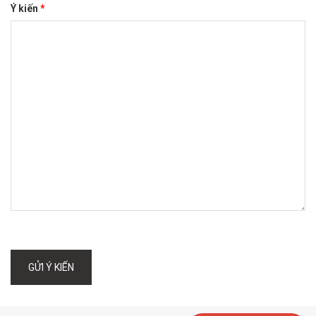
Ý kiến
*
GỬI Ý KIẾN