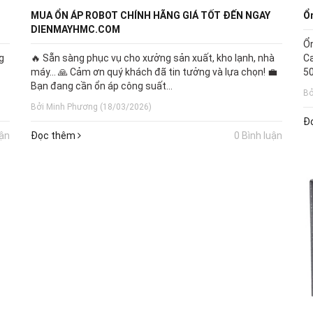
MUA ỔN ÁP ROBOT CHÍNH HÃNG GIÁ TỐT ĐẾN NGAY
Ổ
DIENMAYHMC.COM
Ổn
g
🔥 Sẵn sàng phục vụ cho xưởng sản xuất, kho lạnh, nhà
Ca
máy… 🙏 Cảm ơn quý khách đã tin tưởng và lựa chọn! 💼
50
Bạn đang cần ổn áp công suất...
Bở
Bởi Minh Phương (18/03/2026)
Đ
uận
Đọc thêm
0 Bình luận