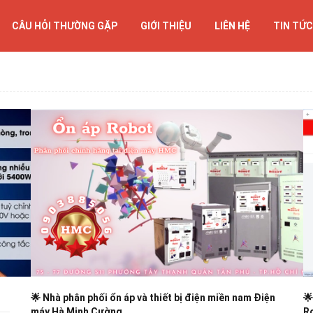
CÂU HỎI THƯỜNG GẶP
GIỚI THIỆU
LIÊN HỆ
TIN TỨC
🌟 Nhà phân phối ổn áp và thiết bị điện miền nam Điện
🌟
máy Hà Minh Cường.
R