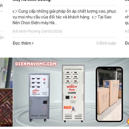
nh
 -
👉 Cung cấp những giải pháp ổn áp chất lượng cao, phục
⚡ 
vụ mọi nhu cầu của đối tác và khách hàng. 👉 Tại Sao
nh
Nên Chọn Điện máy Hà...
qu
Bởi Minh Phương (24/03/2026)
Bở
uận
Đọc thêm
0 Bình luận
Đ