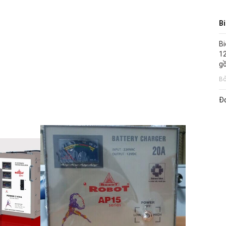
Bi
Bi
12
gồ
Bở
Đ