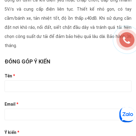
động ổn định cả khi điện yếu hoặc chập chờn, đáp ứng nhanh
5V/s và cung cấp điện liên tục. Thiết kế nhỏ gọn, có tay
cầm/bánh xe, tản nhiệt tốt, độ ồn thấp ≤40dB. Khi sử dụng cần
đặt nơi khô ráo, nối đất, siết chặt đầu dây và tránh quá tải. Nên
chọn công suất dư tải để đảm bảo hiệu quả lâu dài. Bảo hành 36
tháng.
ĐÓNG GÓP Ý KIẾN
Tên
*
Email
*
Ý kiến
*