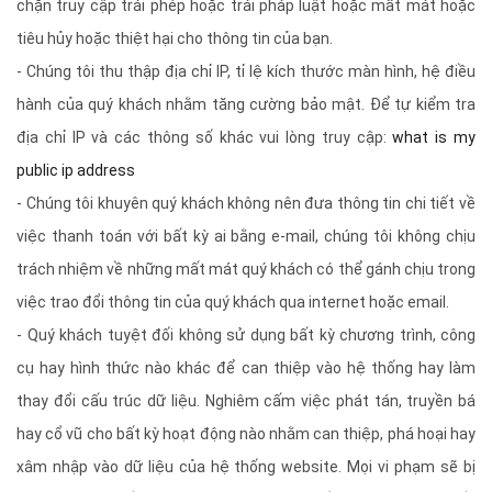
chặn truy cập trái phép hoặc trái pháp luật hoặc mất mát hoặc
tiêu hủy hoặc thiệt hại cho thông tin của bạn.
- Chúng tôi thu thập địa chỉ IP, tỉ lệ kích thước màn hình, hệ điều
hành của quý khách nhằm tăng cường bảo mật. Để tự kiểm tra
địa chỉ IP và các thông số khác vui lòng truy cập:
what is my
public ip address
- Chúng tôi khuyên quý khách không nên đưa thông tin chi tiết về
việc thanh toán với bất kỳ ai bằng e-mail, chúng tôi không chịu
trách nhiệm về những mất mát quý khách có thể gánh chịu trong
việc trao đổi thông tin của quý khách qua internet hoặc email.
- Quý khách tuyệt đối không sử dụng bất kỳ chương trình, công
cụ hay hình thức nào khác để can thiệp vào hệ thống hay làm
thay đổi cấu trúc dữ liệu. Nghiêm cấm việc phát tán, truyền bá
hay cổ vũ cho bất kỳ hoạt động nào nhằm can thiệp, phá hoại hay
xâm nhập vào dữ liệu của hệ thống website. Mọi vi phạm sẽ bị