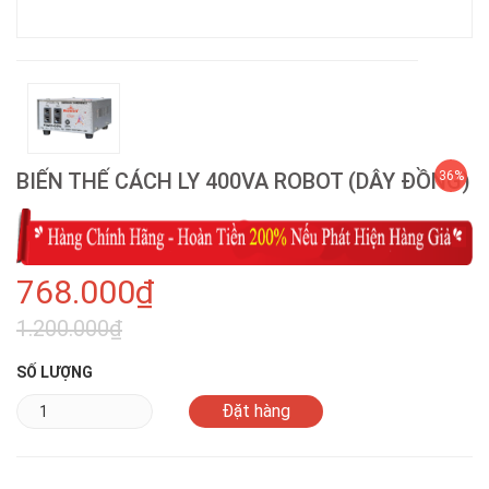
BIẾN THẾ CÁCH LY 400VA ROBOT (DÂY ĐỒNG)
36%
768.000₫
1.200.000₫
SỐ LƯỢNG