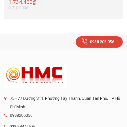
1.734.400₫
2.710.000₫
0938 205 056
75 - 77 Đường S11, Phường Tây Thạnh, Quận Tân Phú, TP. Hồ
Chí Minh
0938205056
028.54449575