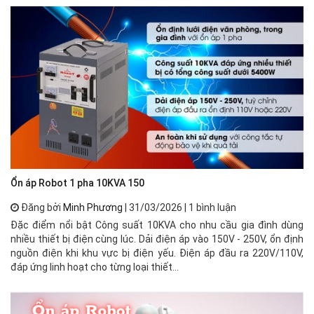
Ổn áp Robot 1 pha 10KVA 150
🌟
Đăng bởi
Minh Phương
| 31/03/2026 | 1 bình luận
Đặc điểm nổi bật Công suất 10KVA cho nhu cầu gia đình dùng
⚡ 
nhiều thiết bị điện cùng lúc. Dải điện áp vào 150V - 250V, ổn định
xư
nguồn điện khi khu vực bị điện yếu. Điện áp đầu ra 220V/110V,
mạ
đáp ứng linh hoạt cho từng loại thiết...
về