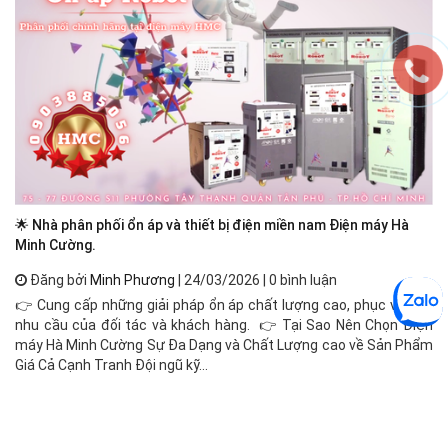
🌟 Nhà phân phối ổn áp và thiết bị điện miền nam Điện máy Hà
Ổn
Minh Cường.
Đăng bởi
Minh Phương
| 24/03/2026 | 0 bình luận
Ổn
👉 Cung cấp những giải pháp ổn áp chất lượng cao, phục vụ mọi
đị
nhu cầu của đối tác và khách hàng. 👉 Tại Sao Nên Chọn Điện
cô
máy Hà Minh Cường Sự Đa Dạng và Chất Lượng cao về Sản Phẩm
độ
Giá Cả Cạnh Tranh Đội ngũ kỹ...