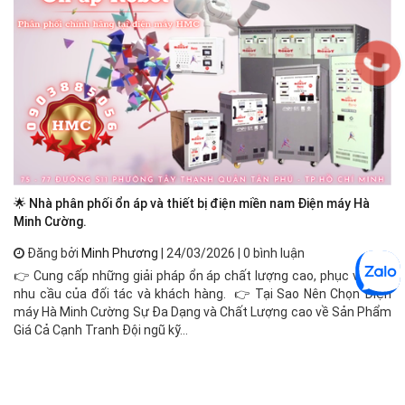
🌟 Nhà phân phối ổn áp và thiết bị điện miền nam Điện máy Hà
Ổn
Minh Cường.
Đăng bởi
Minh Phương
| 24/03/2026 | 0 bình luận
Ổn
👉 Cung cấp những giải pháp ổn áp chất lượng cao, phục vụ mọi
đị
nhu cầu của đối tác và khách hàng. 👉 Tại Sao Nên Chọn Điện
cô
máy Hà Minh Cường Sự Đa Dạng và Chất Lượng cao về Sản Phẩm
độ
Giá Cả Cạnh Tranh Đội ngũ kỹ...