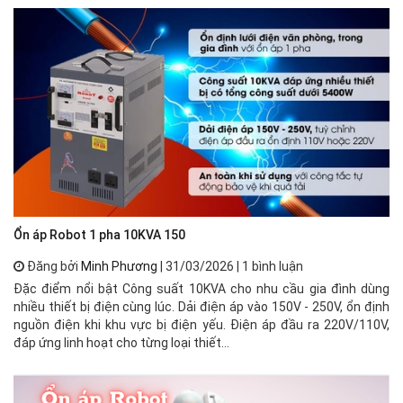
Ổn áp Robot 1 pha 10KVA 150
🌟
Đăng bởi
Minh Phương
| 31/03/2026 | 1 bình luận
Đặc điểm nổi bật Công suất 10KVA cho nhu cầu gia đình dùng
⚡ 
nhiều thiết bị điện cùng lúc. Dải điện áp vào 150V - 250V, ổn định
xư
nguồn điện khi khu vực bị điện yếu. Điện áp đầu ra 220V/110V,
mạ
đáp ứng linh hoạt cho từng loại thiết...
về