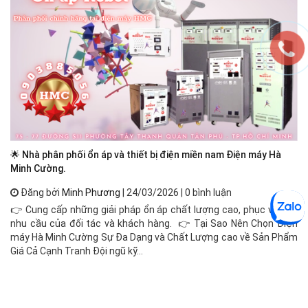
🌟 Nhà phân phối ổn áp và thiết bị điện miền nam Điện máy Hà
Ổn
Minh Cường.
Đăng bởi
Minh Phương
| 24/03/2026 | 0 bình luận
Ổn
👉 Cung cấp những giải pháp ổn áp chất lượng cao, phục vụ mọi
đị
nhu cầu của đối tác và khách hàng. 👉 Tại Sao Nên Chọn Điện
cô
máy Hà Minh Cường Sự Đa Dạng và Chất Lượng cao về Sản Phẩm
độ
Giá Cả Cạnh Tranh Đội ngũ kỹ...