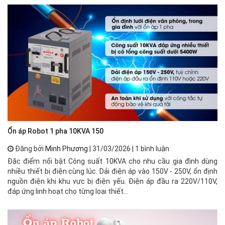
Ổn áp Robot 1 pha 10KVA 150
🌟
Đăng bởi
Minh Phương
| 31/03/2026 | 1 bình luận
Đặc điểm nổi bật Công suất 10KVA cho nhu cầu gia đình dùng
⚡ 
nhiều thiết bị điện cùng lúc. Dải điện áp vào 150V - 250V, ổn định
xư
nguồn điện khi khu vực bị điện yếu. Điện áp đầu ra 220V/110V,
mạ
đáp ứng linh hoạt cho từng loại thiết...
về