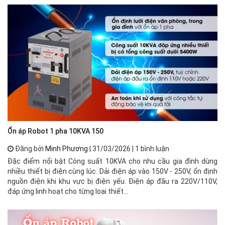
Ổn áp Robot 1 pha 10KVA 150
🌟
Đăng bởi
Minh Phương
| 31/03/2026 | 1 bình luận
Đặc điểm nổi bật Công suất 10KVA cho nhu cầu gia đình dùng
⚡ 
nhiều thiết bị điện cùng lúc. Dải điện áp vào 150V - 250V, ổn định
xư
nguồn điện khi khu vực bị điện yếu. Điện áp đầu ra 220V/110V,
mạ
đáp ứng linh hoạt cho từng loại thiết...
về