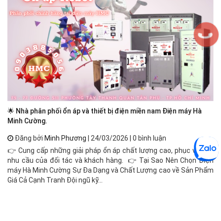
🌟 Nhà phân phối ổn áp và thiết bị điện miền nam Điện máy Hà
Ổn
Minh Cường.
Đăng bởi
Minh Phương
| 24/03/2026 | 0 bình luận
Ổn
👉 Cung cấp những giải pháp ổn áp chất lượng cao, phục vụ mọi
đị
nhu cầu của đối tác và khách hàng. 👉 Tại Sao Nên Chọn Điện
cô
máy Hà Minh Cường Sự Đa Dạng và Chất Lượng cao về Sản Phẩm
độ
Giá Cả Cạnh Tranh Đội ngũ kỹ...