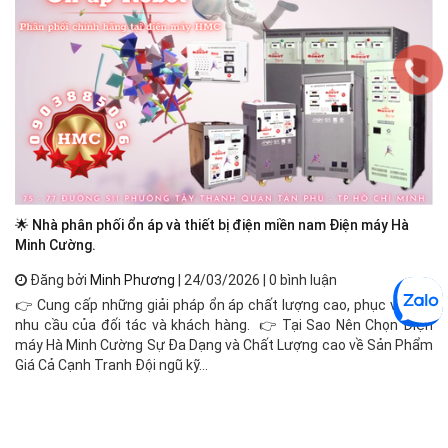
🌟 Nhà phân phối ổn áp và thiết bị điện miền nam Điện máy Hà
Ổn
Minh Cường.
Đăng bởi
Minh Phương
| 24/03/2026 | 0 bình luận
Ổn
👉 Cung cấp những giải pháp ổn áp chất lượng cao, phục vụ mọi
đị
nhu cầu của đối tác và khách hàng. 👉 Tại Sao Nên Chọn Điện
cô
máy Hà Minh Cường Sự Đa Dạng và Chất Lượng cao về Sản Phẩm
độ
Giá Cả Cạnh Tranh Đội ngũ kỹ...