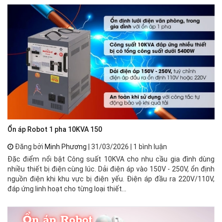
Ổn áp Robot 1 pha 10KVA 150
🌟
Đăng bởi
Minh Phương
| 31/03/2026 | 1 bình luận
Đặc điểm nổi bật Công suất 10KVA cho nhu cầu gia đình dùng
⚡ 
nhiều thiết bị điện cùng lúc. Dải điện áp vào 150V - 250V, ổn định
xư
nguồn điện khi khu vực bị điện yếu. Điện áp đầu ra 220V/110V,
mạ
đáp ứng linh hoạt cho từng loại thiết...
về