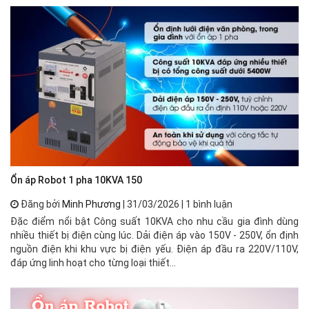
Ổn áp Robot 1 pha 10KVA 150
🌟
Đăng bởi
Minh Phương
| 31/03/2026 | 1 bình luận
Đặc điểm nổi bật Công suất 10KVA cho nhu cầu gia đình dùng
⚡ 
nhiều thiết bị điện cùng lúc. Dải điện áp vào 150V - 250V, ổn định
xư
nguồn điện khi khu vực bị điện yếu. Điện áp đầu ra 220V/110V,
mạ
đáp ứng linh hoạt cho từng loại thiết...
về