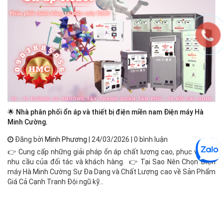
🌟 Nhà phân phối ổn áp và thiết bị điện miền nam Điện máy Hà
Ổn
Minh Cường.
Đăng bởi
Minh Phương
| 24/03/2026 | 0 bình luận
Ổn
👉 Cung cấp những giải pháp ổn áp chất lượng cao, phục vụ mọi
đị
nhu cầu của đối tác và khách hàng. 👉 Tại Sao Nên Chọn Điện
cô
máy Hà Minh Cường Sự Đa Dạng và Chất Lượng cao về Sản Phẩm
độ
Giá Cả Cạnh Tranh Đội ngũ kỹ...