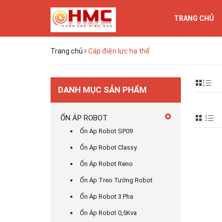
TRANG CHỦ
Trang chủ
Cáp điện lực hạ thế
DANH MỤC SẢN PHẨM
ỔN ÁP ROBOT
Ổn Áp Robot SP09
Ổn Áp Robot Classy
Ổn Áp Robot Reno
Ổn Áp Treo Tường Robot
Ổn Áp Robot 3 Pha
Ổn Áp Robot 0,5Kva