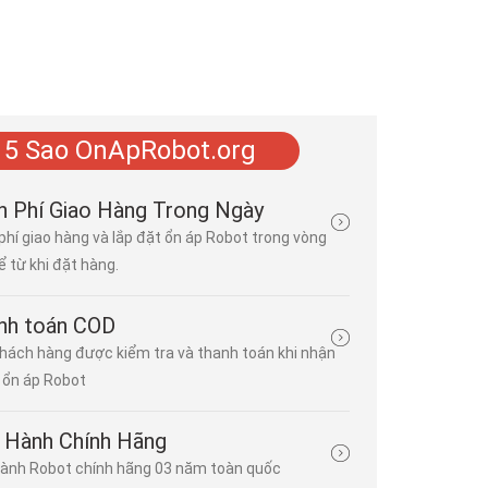
 5 Sao OnApRobot.org
🌟 Điện máy Hà Minh Cường - Nhà phân phối ổn áp Robot
n Phí Giao Hàng Trong Ngày
phí giao hàng và lắp đặt ổn áp Robot trong vòng
Đăng bởi
Minh Phương
| 23/03/2026 | 2 bình luận
ể từ khi đặt hàng.
⚡ 1 pha: cho gia đình, văn phòng, cửa hàng. ⚡ 3 pha: cho nhà 
công nghiệp, doanh nghiệp. Mạch bảo vệ quá tải, ngắn mạch, qu
bảo vệ thiết bị điện khỏi hư hỏng do các sự cố về nguồn điện. Mạc
nh toán COD
hách hàng được kiểm tra và thanh toán khi nhận
Ổn Áp Robot Chính Hãng - Phân Phối Tại Điện Máy HMC
ổn áp Robot
Đăng bởi
Minh Phương
| 18/03/2026 | 0 bình luận
Ổn áp Robot 3 pha RENO có khả năng tự động cân bằng pha, ổn
 Hành Chính Hãng
áp đầu ra 220V/380V, phù hợp cả gia đình, dịch vụ và công nghi
ành Robot chính hãng 03 năm toàn quốc
dụng biến áp dây đồng lõi silic đẳng hướng, động cơ servo...