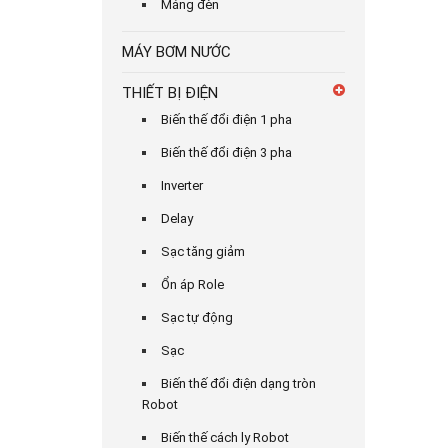
Máng đèn
MÁY BƠM NƯỚC
THIẾT BỊ ĐIỆN
Biến thế đổi điện 1 pha
Biến thế đổi điện 3 pha
Inverter
Delay
Sạc tăng giảm
Ổn áp Role
Sạc tự động
Sạc
Biến thế đổi điện dạng tròn
Robot
Biến thế cách ly Robot