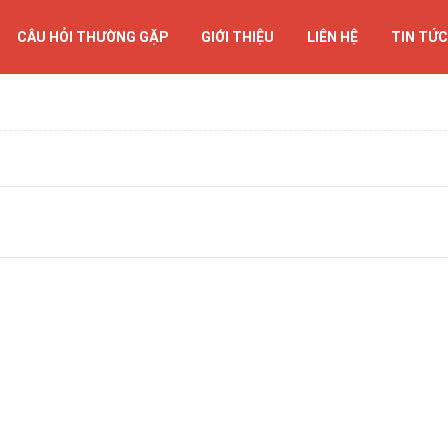
CÂU HỎI THƯỜNG GẶP
GIỚI THIỆU
LIÊN HỆ
TIN TỨC