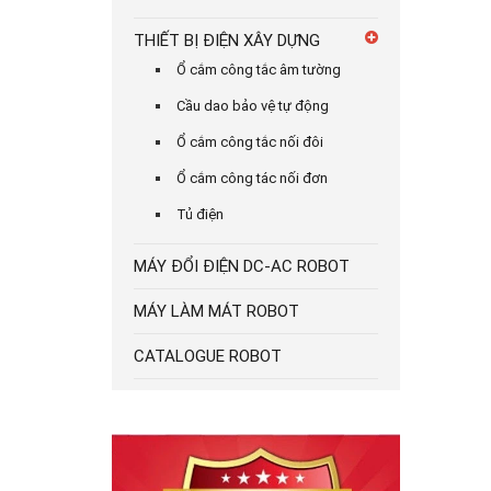
THIẾT BỊ ĐIỆN XÂY DỰNG
Ổ cắm công tắc âm tường
Cầu dao bảo vệ tự động
Ổ cắm công tắc nối đôi
Ổ cắm công tác nối đơn
Tủ điện
MÁY ĐỔI ĐIỆN DC-AC ROBOT
MÁY LÀM MÁT ROBOT
CATALOGUE ROBOT