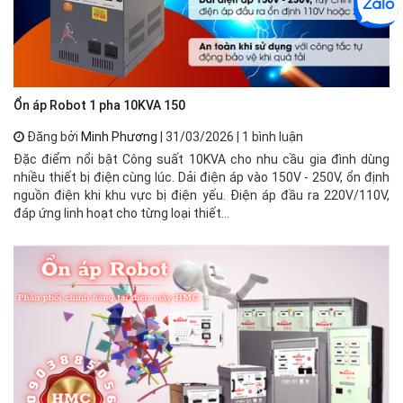
Ổn áp Robot 1 pha 10KVA 150
🌟
Đăng bởi
Minh Phương
| 31/03/2026 | 1 bình luận
Đặc điểm nổi bật Công suất 10KVA cho nhu cầu gia đình dùng
⚡ 
nhiều thiết bị điện cùng lúc. Dải điện áp vào 150V - 250V, ổn định
xư
nguồn điện khi khu vực bị điện yếu. Điện áp đầu ra 220V/110V,
mạ
đáp ứng linh hoạt cho từng loại thiết...
về