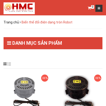
0
Trang chủ
Biến thế đổi điện dạng tròn Robot
DANH MỤC SẢN PHẨM
36%
36%