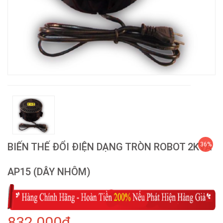
BIẾN THẾ ĐỔI ĐIỆN DẠNG TRÒN ROBOT 2KVA
36%
AP15 (DÂY NHÔM)
832.000₫