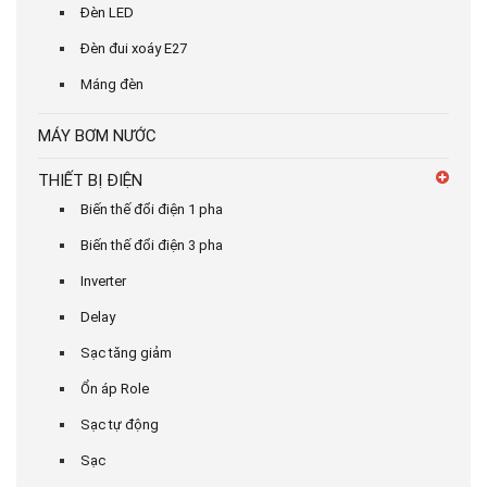
Đèn LED
Đèn đui xoáy E27
Máng đèn
MÁY BƠM NƯỚC
THIẾT BỊ ĐIỆN
Biến thế đổi điện 1 pha
Biến thế đổi điện 3 pha
Inverter
Delay
Sạc tăng giảm
Ổn áp Role
Sạc tự động
Sạc