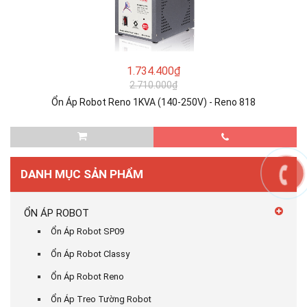
1.734.400₫
2.710.000₫
Ổn Áp Robot Reno 1KVA (140-250V) - Reno 818
DANH MỤC SẢN PHẨM
ỔN ÁP ROBOT
Ổn Áp Robot SP09
Ổn Áp Robot Classy
Ổn Áp Robot Reno
Ổn Áp Treo Tường Robot