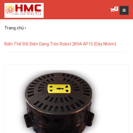
0
Trang chủ
Biến Thế Đổi Điện Dạng Tròn Robot 2KVA AP15 (Dây Nhôm)