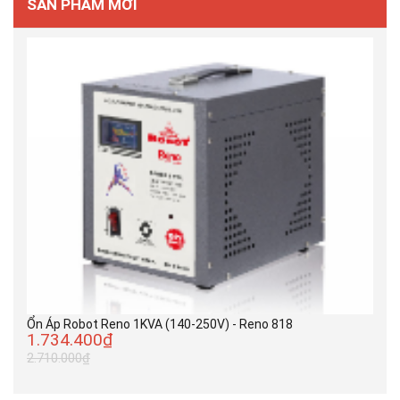
SẢN PHẨM MỚI
Ổn Áp Robot Reno 1KVA (140-250V) - Reno 818
1.734.400₫
2.710.000₫