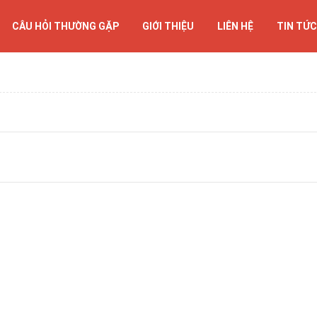
CÂU HỎI THƯỜNG GẶP
GIỚI THIỆU
LIÊN HỆ
TIN TỨC