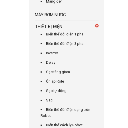
Máng đèn
MÁY BƠM NƯỚC
THIẾT BỊ ĐIỆN
Biến thế đổi điện 1 pha
Biến thế đổi điện 3 pha
Inverter
Delay
Sạc tăng giảm
Ổn áp Role
Sạc tự động
Sạc
Biến thế đổi điện dạng tròn
Robot
Biến thế cách ly Robot