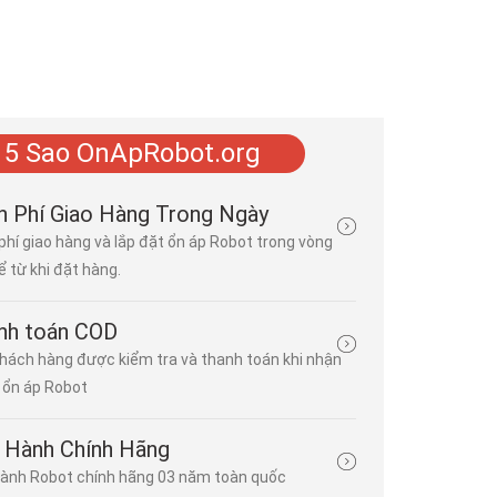
 5 Sao OnApRobot.org
🌟 Điện máy Hà Minh Cường - Nhà phân phối ổn áp Robot
n Phí Giao Hàng Trong Ngày
phí giao hàng và lắp đặt ổn áp Robot trong vòng
Đăng bởi
Minh Phương
| 23/03/2026 | 2 bình luận
ể từ khi đặt hàng.
⚡ 1 pha: cho gia đình, văn phòng, cửa hàng. ⚡ 3 pha: cho nhà 
công nghiệp, doanh nghiệp. Mạch bảo vệ quá tải, ngắn mạch, qu
bảo vệ thiết bị điện khỏi hư hỏng do các sự cố về nguồn điện. Mạc
nh toán COD
hách hàng được kiểm tra và thanh toán khi nhận
Ổn Áp Robot Chính Hãng - Phân Phối Tại Điện Máy HMC
ổn áp Robot
Đăng bởi
Minh Phương
| 18/03/2026 | 0 bình luận
Ổn áp Robot 3 pha RENO có khả năng tự động cân bằng pha, ổn
 Hành Chính Hãng
áp đầu ra 220V/380V, phù hợp cả gia đình, dịch vụ và công nghi
ành Robot chính hãng 03 năm toàn quốc
dụng biến áp dây đồng lõi silic đẳng hướng, động cơ servo...