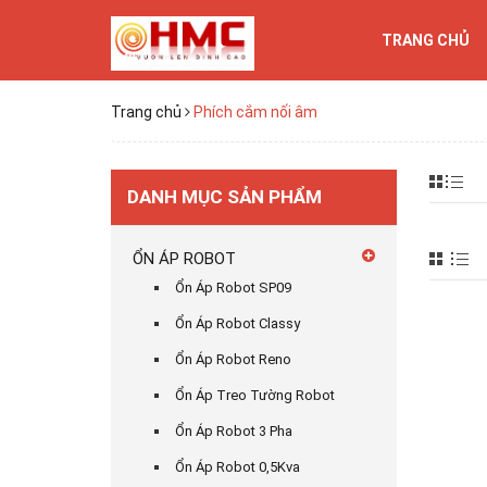
TRANG CHỦ
Trang chủ
Phích cắm nối âm
DANH MỤC SẢN PHẨM
ỔN ÁP ROBOT
Ổn Áp Robot SP09
Ổn Áp Robot Classy
Ổn Áp Robot Reno
Ổn Áp Treo Tường Robot
Ổn Áp Robot 3 Pha
Ổn Áp Robot 0,5Kva