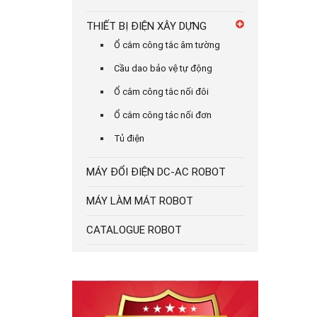
THIẾT BỊ ĐIỆN XÂY DỰNG
Ổ cắm công tắc âm tường
Cầu dao bảo vệ tự động
Ổ cắm công tắc nối đôi
Ổ cắm công tác nối đơn
Tủ điện
MÁY ĐỔI ĐIỆN DC-AC ROBOT
MÁY LÀM MÁT ROBOT
CATALOGUE ROBOT