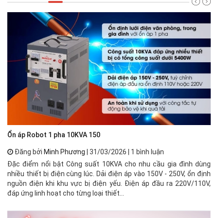
Ổn áp Robot 1 pha 10KVA 150
🌟
Đăng bởi
Minh Phương
| 31/03/2026 | 1 bình luận
Đặc điểm nổi bật Công suất 10KVA cho nhu cầu gia đình dùng
⚡ 
nhiều thiết bị điện cùng lúc. Dải điện áp vào 150V - 250V, ổn định
xư
nguồn điện khi khu vực bị điện yếu. Điện áp đầu ra 220V/110V,
mạ
đáp ứng linh hoạt cho từng loại thiết...
về