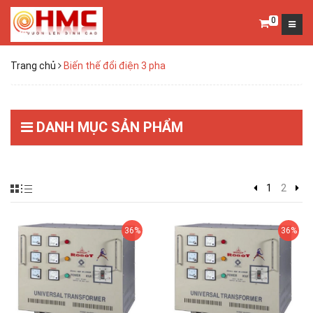
0
Trang chủ
Biến thế đổi điện 3 pha
DANH MỤC SẢN PHẨM
1
2
36%
36%