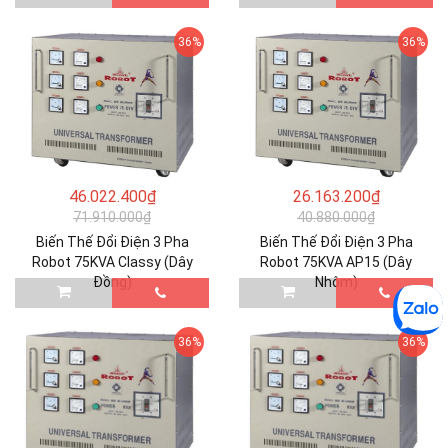
36%
36%
46.022.400₫
26.163.200₫
71.910.000₫
40.880.000₫
Biến Thế Đổi Điện 3 Pha
Biến Thế Đổi Điện 3 Pha
Robot 75KVA Classy (Dây
Robot 75KVA AP15 (Dây
Đồng)
Nhôm)
36%
36%