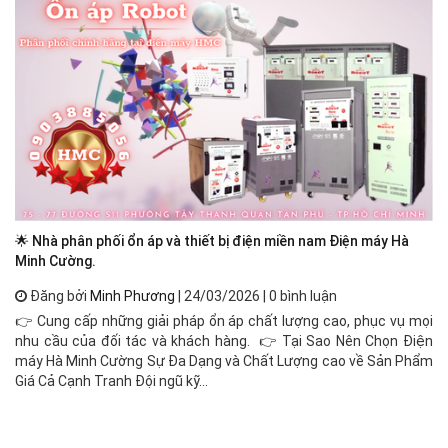
🌟 Nhà phân phối ổn áp và thiết bị điện miền nam Điện máy Hà
Ổn
Minh Cường.
Đăng bởi
Minh Phương
| 24/03/2026 | 0 bình luận
Ổn
👉 Cung cấp những giải pháp ổn áp chất lượng cao, phục vụ mọi
đị
nhu cầu của đối tác và khách hàng. 👉 Tại Sao Nên Chọn Điện
cô
máy Hà Minh Cường Sự Đa Dạng và Chất Lượng cao về Sản Phẩm
độ
Giá Cả Cạnh Tranh Đội ngũ kỹ...