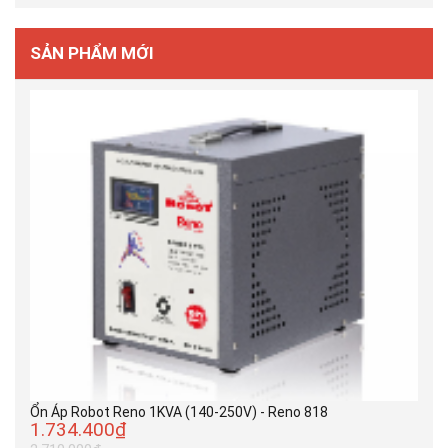
SẢN PHẨM MỚI
Ổn Áp Robot Reno 1KVA (140-250V) - Reno 818
1.734.400₫