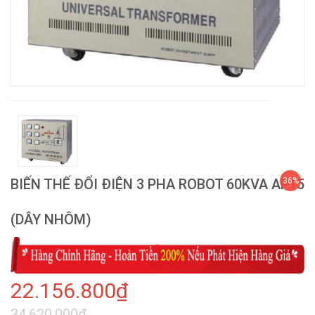
BIẾN THẾ ĐỔI ĐIỆN 3 PHA ROBOT 60KVA AP15
36%
(DÂY NHÔM)
22.156.800₫
34.620.000₫