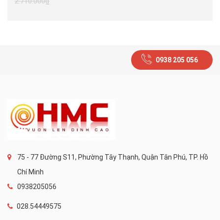
2.710.000₫
0938 205 056
75 - 77 Đường S11, Phường Tây Thạnh, Quận Tân Phú, TP. Hồ
Chí Minh
0938205056
028.54449575