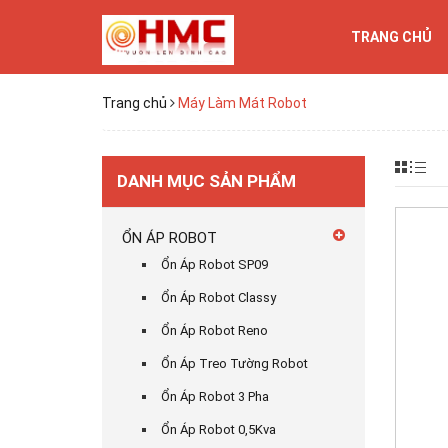
TRANG CHỦ
Trang chủ
Máy Làm Mát Robot
DANH MỤC SẢN PHẨM
ỔN ÁP ROBOT
Ổn Áp Robot SP09
Ổn Áp Robot Classy
Ổn Áp Robot Reno
Ổn Áp Treo Tường Robot
Ổn Áp Robot 3 Pha
Ổn Áp Robot 0,5Kva