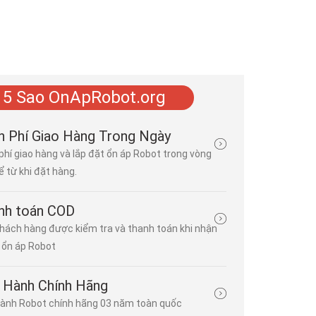
 5 Sao OnApRobot.org
🌟 Điện máy Hà Minh Cường - Nhà phân phối ổn áp Robot
n Phí Giao Hàng Trong Ngày
phí giao hàng và lắp đặt ổn áp Robot trong vòng
Đăng bởi
Minh Phương
| 23/03/2026 | 2 bình luận
ể từ khi đặt hàng.
⚡ 1 pha: cho gia đình, văn phòng, cửa hàng. ⚡ 3 pha: cho nhà 
công nghiệp, doanh nghiệp. Mạch bảo vệ quá tải, ngắn mạch, qu
bảo vệ thiết bị điện khỏi hư hỏng do các sự cố về nguồn điện. Mạc
nh toán COD
hách hàng được kiểm tra và thanh toán khi nhận
Ổn Áp Robot Chính Hãng - Phân Phối Tại Điện Máy HMC
ổn áp Robot
Đăng bởi
Minh Phương
| 18/03/2026 | 0 bình luận
Ổn áp Robot 3 pha RENO có khả năng tự động cân bằng pha, ổn
 Hành Chính Hãng
áp đầu ra 220V/380V, phù hợp cả gia đình, dịch vụ và công nghi
ành Robot chính hãng 03 năm toàn quốc
dụng biến áp dây đồng lõi silic đẳng hướng, động cơ servo...