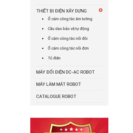
THIẾT BỊ ĐIỆN XÂY DỰNG
Ổ cắm công tắc âm tường
Cầu dao bảo vệ tự động
Ổ cắm công tắc nối đôi
Ổ cắm công tác nối đơn
Tủ điện
MÁY ĐỔI ĐIỆN DC-AC ROBOT
MÁY LÀM MÁT ROBOT
CATALOGUE ROBOT