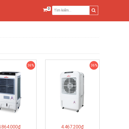
0
36%
36%
4.864.000₫
4.467.200₫