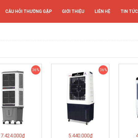
CÂU HỎI THƯỜNG GẶP
GIỚI THIỆU
LIÊN HỆ
TIN TỨC
36%
36%
7.424.000₫
5.440.000₫