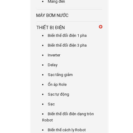
Máng đèn
MÁY BƠM NƯỚC
THIẾT BỊ ĐIỆN
Biến thế đổi điện 1 pha
Biến thế đổi điện 3 pha
Inverter
Delay
Sạc tăng giảm
Ổn áp Role
Sạc tự động
Sạc
Biến thế đổi điện dạng tròn
Robot
Biến thế cách ly Robot