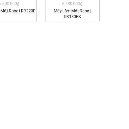
7.600.000₫
6.980.000₫
 Mát Robot RB220E
Máy Làm Mát Robot
RB130ES