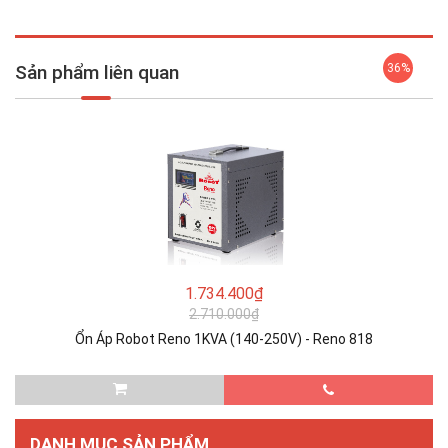
Sản phẩm liên quan
36%
1.734.400₫
2.710.000₫
Ổn Áp Robot Reno 1KVA (140-250V) - Reno 818
DANH MỤC SẢN PHẨM