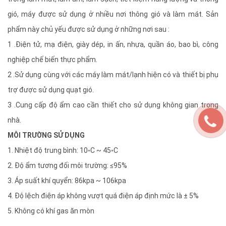
gió, máy được sử dụng ở nhiều nơi thông gió và làm mát. Sản
phẩm này chủ yếu được sử dụng ở những nơi sau :
1 .Điện tử, mạ điện, giày dép, in ấn, nhựa, quần áo, bao bì, công
nghiệp chế biến thực phẩm.
2 .Sử dụng cùng với các máy làm mát/lạnh hiện có và thiết bị phụ
trợ được sử dụng quạt gió.
3 .Cung cấp độ ẩm cao cần thiết cho sử dụng không gian trong
nhà.
MÔI TRƯỜNG SỬ DỤNG
1. Nhiệt độ trung bình: 10◦C ~ 45◦C
2. Độ ẩm tương đối môi trường: ≤95%
3. Áp suất khí quyển: 86kpa ~ 106kpa
4. Độ lệch điện áp không vượt quá điện áp định mức là ± 5%
5. Không có khí gas ăn mòn