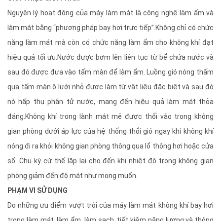
Nguyên lý hoạt động của máy làm mát là công nghệ làm ẩm và
làm mát bằng “phương pháp bay hơi trực tiếp”.Không chỉ có chức
năng làm mát mà còn có chức năng làm ẩm cho không khí đạt
hiệu quả tối ưu.Nước được bơm lên liên tục từ bể chứa nước và
sau đó được đưa vào tấm màn để làm ẩm. Luồng gió nóng thấm
qua tấm màn ô lưới nhỏ được làm từ vật liệu đặc biệt và sau đó
nó hấp thụ phân tử nước, mang đến hiệu quả làm mát thỏa
đáng.Không khí trong lành mát mẻ được thổi vào trong không
gian phòng dưới áp lực của hệ thống thổi gió ngay khi không khí
nóng đi ra khỏi không gian phòng thông qua lổ thông hơi hoặc cửa
sổ. Chu kỳ cứ thế lặp lại cho đến khi nhiệt độ trong không gian
phòng giảm đến độ mát như mong muốn.
PHẠM VI SỬ DỤNG
Do những ưu điểm vượt trội của máy làm mát không khí bay hơi
trong làm mát, làm ẩm, làm sạch, tiết kiệm năng lượng và thông