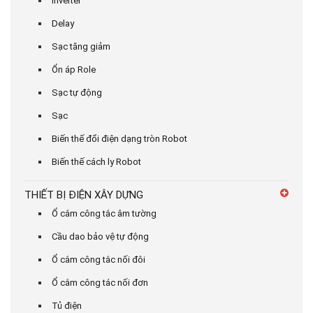
Inverter
Delay
Sạc tăng giảm
Ổn áp Role
Sạc tự động
Sạc
Biến thế đổi điện dạng tròn Robot
Biến thế cách ly Robot
THIẾT BỊ ĐIỆN XÂY DỰNG
Ổ cắm công tắc âm tường
Cầu dao bảo vệ tự động
Ổ cắm công tắc nối đôi
Ổ cắm công tác nối đơn
Tủ điện