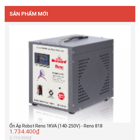
SẢN PHẨM MỚI
Ổn Áp Robot Reno 1KVA (140-250V) - Reno 818
1.734.400₫
2.710.000₫