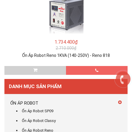
1.734.400₫
2.710.000₫
Ổn Áp Robot Reno 1KVA (140-250V) - Reno 818
DANH MỤC SẢN PHẨM
ỔN ÁP ROBOT
Ổn Áp Robot SP09
Ổn Áp Robot Classy
Ổn Áp Robot Reno