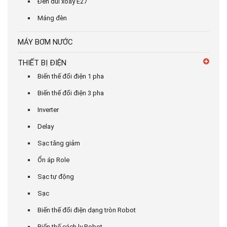
Đèn đui xoáy E27
Máng đèn
MÁY BƠM NƯỚC
THIẾT BỊ ĐIỆN
Biến thế đổi điện 1 pha
Biến thế đổi điện 3 pha
Inverter
Delay
Sạc tăng giảm
Ổn áp Role
Sạc tự động
Sạc
Biến thế đổi điện dạng tròn Robot
Biến thế cách ly Robot