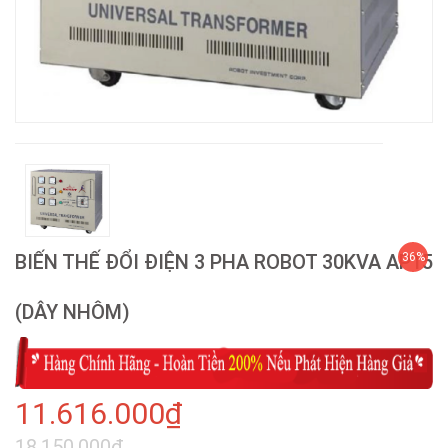
BIẾN THẾ ĐỔI ĐIỆN 3 PHA ROBOT 30KVA AP15
36%
(DÂY NHÔM)
11.616.000₫
18.150.000₫