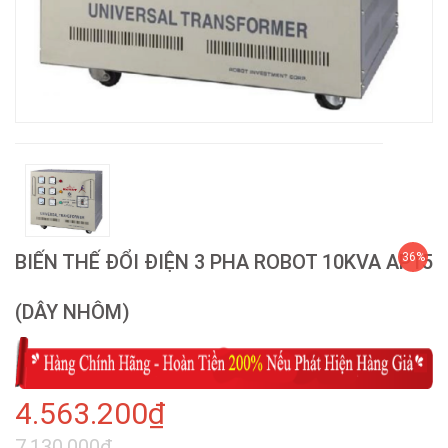
BIẾN THẾ ĐỔI ĐIỆN 3 PHA ROBOT 10KVA AP15
36%
(DÂY NHÔM)
4.563.200₫
7.130.000₫