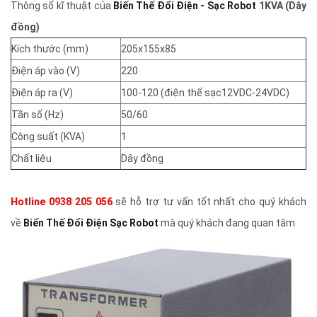
Thông số kĩ thuật của
Biến Thế Đổi Điện - Sạc Robot
1KVA (Dây
đồng)
Kích thước (mm)
205x155x85
Điện áp vào (V)
220
Điện áp ra (V)
100-120 (điện thế sạc12VDC-24VDC)
Tần số (Hz)
50/60
Công suất (KVA)
1
Chất liệu
Dây đồng
Hotline 0938 205 056
sẽ hỗ trợ tư vấn tốt nhất cho quý khách
về
Biến Thế Đổi Điện Sạc Robot
mà quý khách đang quan tâm