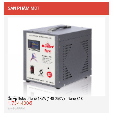
SẢN PHẨM MỚI
Ổn Áp Robot Reno 1KVA (140-250V) - Reno 818
1.734.400₫
2.710.000₫