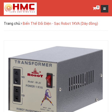
0
Trang chủ
Biến Thế Đổi Điện - Sạc Robot 1KVA (Dây đồng)