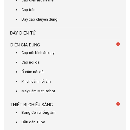
Cáp điện lực hạ thế
Cáp trần
Dây cáp chuyên dụng
DÂY ĐIỆN TỬ
ĐIỆN GIA DỤNG
Cáp nối bình ắc quy
Cáp nối dài
Ổ cắm nối dài
Phích cắm nối âm
Máy Làm Mát Robot
THIẾT BỊ CHIẾU SÁNG
Bóng đèn chống ẩm
Đầu đèn Tube