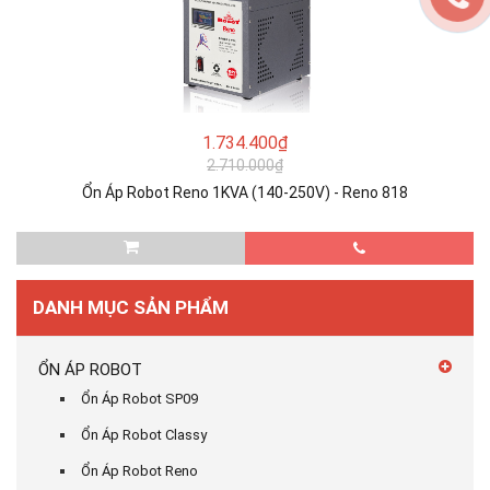
1.734.400₫
2.710.000₫
Ổn Áp Robot Reno 1KVA (140-250V) - Reno 818
DANH MỤC SẢN PHẨM
ỔN ÁP ROBOT
Ổn Áp Robot SP09
Ổn Áp Robot Classy
Ổn Áp Robot Reno