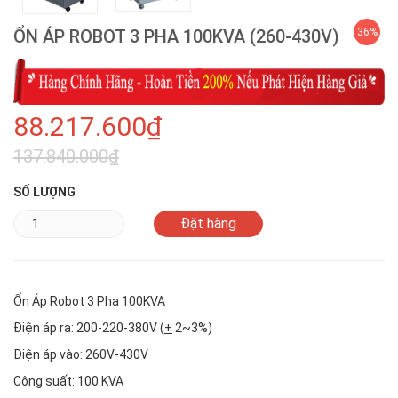
ỔN ÁP ROBOT 3 PHA 100KVA (260-430V)
36%
88.217.600₫
137.840.000₫
SỐ LƯỢNG
Ổn Áp Robot 3 Pha 100KVA
Điện áp ra: 200-220-380V (
+
2~3%)
Điện áp vào: 260V-430V
Công suất: 100 KVA