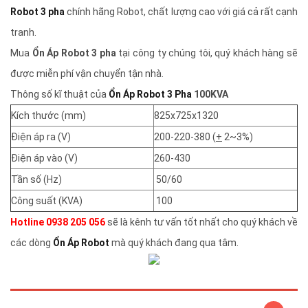
Robot 3 pha
chính hãng Robot, chất lượng cao với giá cả rất cạnh
tranh.
Mua
Ổn Áp Robot 3 pha
tại công ty chúng tôi, quý khách hàng sẽ
được miễn phí vận chuyển tận nhà.
Thông số kĩ thuật của
Ổn Áp Robot 3 Pha
100KVA
Kích thước (mm)
825x725x1320
Điện áp ra (V)
200-220-380 (
+
2~3%)
Điện áp vào (V)
260-430
Tần số (Hz)
50/60
Công suất (KVA)
100
Hotline 0938 205 056
sẽ là kênh tư vấn tốt nhất cho quý khách về
các dòng
Ổn Áp Robot
mà quý khách đang qua tâm.