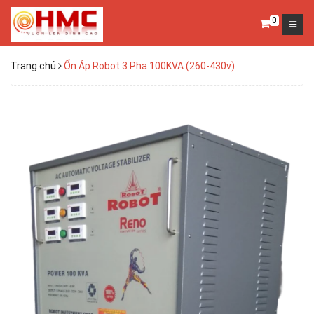
0
Trang chủ
Ổn Áp Robot 3 Pha 100KVA (260-430v)