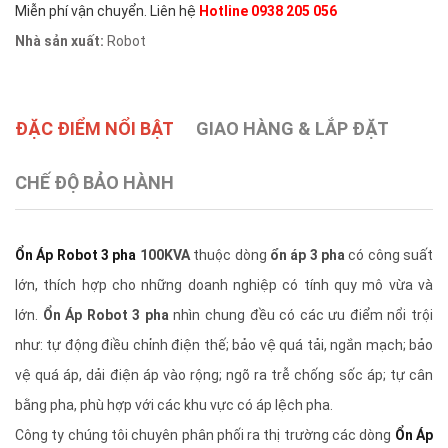
Miễn phí vận chuyển. Liên hệ
Hotline 0938 205 056
Nhà sản xuất:
Robot
ĐẶC ĐIỂM NỔI BẬT
GIAO HÀNG & LẮP ĐẶT
CHẾ ĐỘ BẢO HÀNH
Ổn Áp Robot 3 pha
100KVA
thuộc dòng
ổn áp 3 pha
có công suất
lớn, thích hợp cho những doanh nghiệp có tính quy mô vừa và
lớn.
Ổn Áp Robot 3 pha
nhìn chung đều có các ưu điểm nổi trội
như: tự động điều chỉnh điện thế; bảo vệ quá tải, ngắn mạch; bảo
vệ quá áp, dải điện áp vào rộng; ngõ ra trễ chống sốc áp; tự cân
bằng pha, phù hợp với các khu vực có áp lệch pha.
Công ty chúng tôi chuyên phân phối ra thị trường các dòng
Ổn Áp