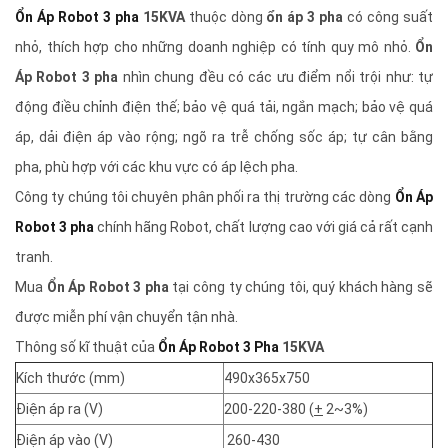
Ổn Áp Robot 3 pha
15KVA
thuộc dòng
ổn áp 3 pha
có công suất
nhỏ, thích hợp cho những doanh nghiệp có tính quy mô nhỏ.
Ổn
Áp Robot 3 pha
nhìn chung đều có các ưu điểm nổi trội như: tự
động điều chỉnh điện thế; bảo vệ quá tải, ngắn mạch; bảo vệ quá
áp, dải điện áp vào rộng; ngõ ra trễ chống sốc áp; tự cân bằng
pha, phù hợp với các khu vực có áp lệch pha.
Công ty chúng tôi chuyên phân phối ra thị trường các dòng
Ổn Áp
Robot 3 pha
chính hãng Robot, chất lượng cao với giá cả rất cạnh
tranh.
Mua
Ổn Áp Robot 3 pha
tại công ty chúng tôi, quý khách hàng sẽ
được miễn phí vận chuyển tận nhà.
Thông số kĩ thuật của
Ổn Áp Robot 3 Pha
15KVA
Kích thước (mm)
490x365x750
Điện áp ra (V)
200-220-380 (
+
2~3%)
Điện áp vào (V)
260-430