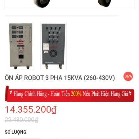
ỔN ÁP ROBOT 3 PHA 15KVA (260-430V)
36%
14.355.200₫
22.430.000₫
SỐ LƯỢNG