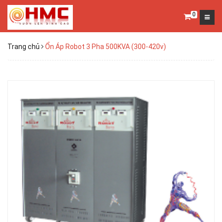
0
Trang chủ
Ổn Áp Robot 3 Pha 500KVA (300-420v)