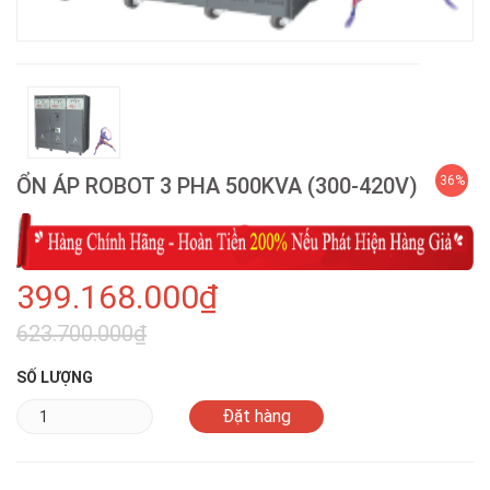
ỔN ÁP ROBOT 3 PHA 500KVA (300-420V)
36%
399.168.000₫
623.700.000₫
SỐ LƯỢNG