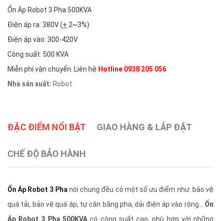
Ổn Áp Robot 3 Pha 500KVA
Điện áp ra: 380V (
+
2~3%)
Điện áp vào: 300-420V
Công suất: 500 KVA
Miễn phí vận chuyển. Liên hệ
Hotline 0938 205 056
Nhà sản xuất:
Robot
ĐẶC ĐIỂM NỔI BẬT
GIAO HÀNG & LẮP ĐẶT
CHẾ ĐỘ BẢO HÀNH
Ổn Áp Robot 3 Pha
nói chung đều có một số ưu điểm như: bảo vệ
quá tải, bảo vệ quá áp, tự cân bằng pha, dải điện áp vào rộng...
Ổn
Áp Robot 3 Pha 500KVA
có công suất cao, phù hợp với những