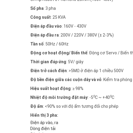
Số pha
: 3 pha
Công suất
: 25 KVA
Điện áp đầu vào
: 160V - 430V
Điện áp đầu ra
: 200V / 220V / 380V (± 2-3%)
Tần số
: 50Hz / 60Hz
Động cơ hoạt động/ Biến thế
: Động cơ Servo / Biến t
Thời gian đáp ứng
: 5V/ giây
Điện trở cách điện
: >5MΩ ở điện áp 1 chiều 500V
Độ bền điện giữa các cuộn dây và vỏ
: Kiểm tra phón
Hiệu suất hoạt động
: ≥ 98%
0
0
Nhiệt độ môi trường đặt máy
: -5
C ~ +40
C
Độ ẩm
: <90% so với độ ẩm tương đối cho phép
Hiển thị 3 pha:
Điện áp vào, ra
Dòng điện tải