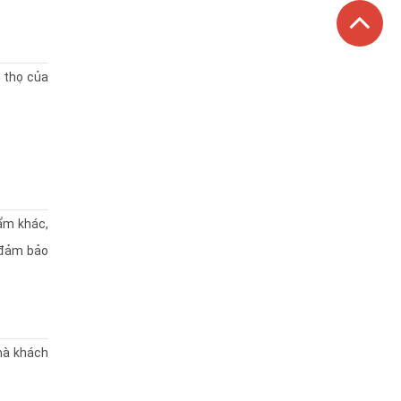
i thọ của
hẩm khác,
 đảm bảo
mà khách