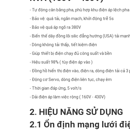
- Tự động cân bằng pha, phù hợp khu điện áp lệch pha
- Bảo vệ: quá tải, ngắn mạch, khởi động trễ 5s
- Bảo vệ quá áp ngõ ra 380V
- Biến thế dây đồng lõi silic đẳng hướng (USA) tải mạn
- Dòng không tải thấp, tiết kiệm điện
- Giúp thiết bị điện chạy đủ công suất và bền
- Hiệu suất 98% ( tùy điện áp vào )
- Đồng hồ hiển thị điện vào, điện ra, dòng điện tải cả 3
- Động cơ Servo, dòng điện liên tục, chạy êm
- Thời gian đáp ứng, 5 volt/s
- Dải điện áp làm việc rộng ( 160V - 430V)
2. HIỆU NĂNG SỬ DỤNG
2.1 Ổn định mạng lưới đi