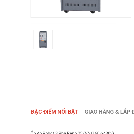
ĐẶC ĐIỂM NỔI BẬT
GIAO HÀNG & LẮP 
Ổn Áp Robot 3 Pha Reno 25KVA (160v-430v)