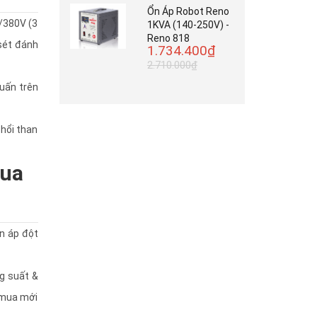
Ổn Áp Robot Reno
V/380V (3
1KVA (140-250V) -
Reno 818
 sét đánh
1.734.400₫
2.710.000₫
quấn trên
chổi than
mua
ện áp đột
ng suất &
, mua mới