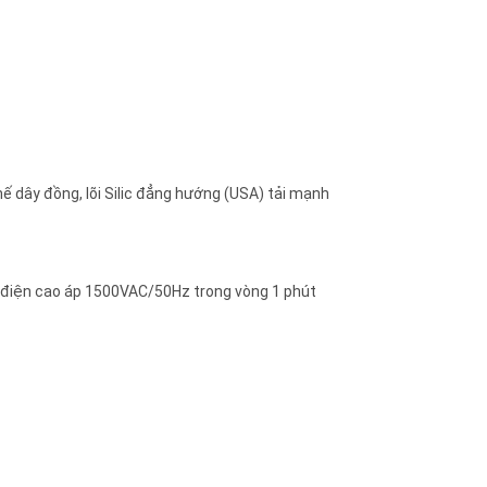
hế dây đồng, lõi Silic đẳng hướng (USA) tải mạnh
g điện cao áp 1500VAC/50Hz trong vòng 1 phút