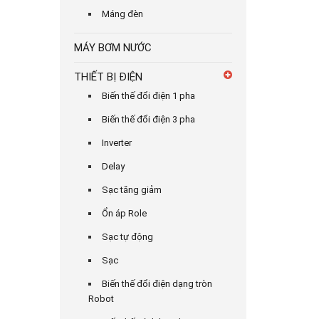
Máng đèn
MÁY BƠM NƯỚC
THIẾT BỊ ĐIỆN
Biến thế đổi điện 1 pha
Biến thế đổi điện 3 pha
Inverter
Delay
Sạc tăng giảm
Ổn áp Role
Sạc tự động
Sạc
Biến thế đổi điện dạng tròn
Robot