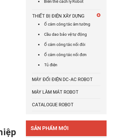
Biến thế cách ly Robot
THIẾT BỊ ĐIỆN XÂY DỰNG
Ổ cắm công tắc âm tường
Cầu dao bảo vệ tự động
Ổ cắm công tắc nối đôi
Ổ cắm công tác nối đơn
Tủ điện
MÁY ĐỔI ĐIỆN DC-AC ROBOT
MÁY LÀM MÁT ROBOT
CATALOGUE ROBOT
SẢN PHẨM MỚI
hiệp