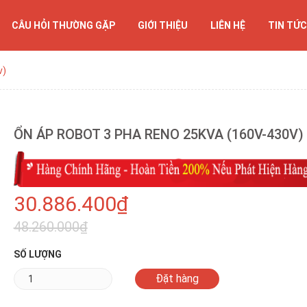
CÂU HỎI THƯỜNG GẶP
GIỚI THIỆU
LIÊN HỆ
TIN TỨC
v)
ỔN ÁP ROBOT 3 PHA RENO 25KVA (160V-430V)
30.886.400₫
48.260.000₫
SỐ LƯỢNG