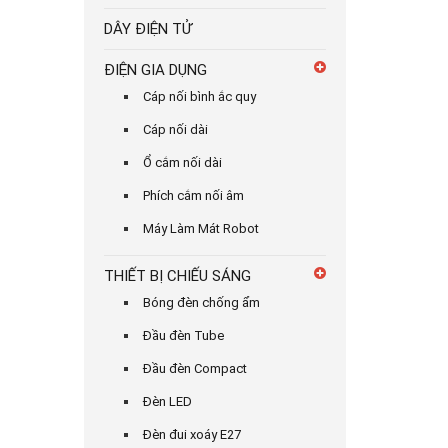
DÂY ĐIỆN TỬ
ĐIỆN GIA DỤNG
Cáp nối bình ắc quy
Cáp nối dài
Ổ cắm nối dài
Phích cắm nối âm
Máy Làm Mát Robot
THIẾT BỊ CHIẾU SÁNG
Bóng đèn chống ẩm
Đầu đèn Tube
Đầu đèn Compact
Đèn LED
Đèn đui xoáy E27