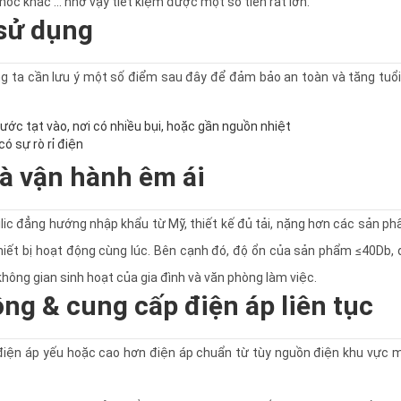
 móc khác … nhờ vậy tiết kiệm được một số tiền rất lớn.
 sử dụng
úng ta cần lưu ý một số điểm sau đây để đảm bảo an toàn và tăng tuổ
ớc tạt vào, nơi có nhiều bụi, hoặc gần nguồn nhiệt
có sự rò rỉ điện
à vận hành êm ái
lic đẳng hướng nhập khẩu từ Mỹ, thiết kế đủ tải, nặng hơn các sản p
hiết bị hoạt động cùng lúc. Bên cạnh đó, độ ổn của sản phẩm ≤40Db,
hông gian sinh hoạt của gia đình và văn phòng làm việc.
ộng & cung cấp điện áp liên tục
 điện áp yếu hoặc cao hơn điện áp chuẩn từ tùy nguồn điện khu vực 