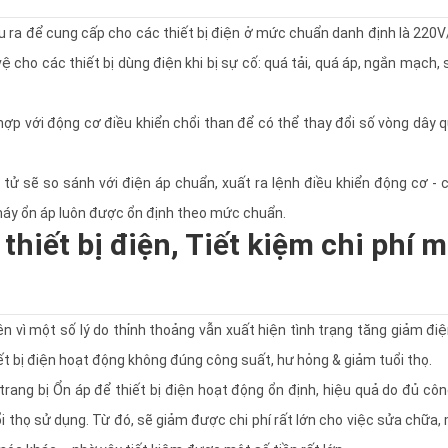
u ra để cung cấp cho các thiết bị điện ở mức chuẩn danh định là 220
ệ cho các thiết bị dùng điện khi bị sự cố: quá tải, quá áp, ngắn mạch,
ợp với động cơ điều khiển chổi than để có thể thay đổi số vòng dây 
 tử sẽ so sánh với điện áp chuẩn, xuất ra lệnh điều khiển động cơ - 
máy ổn áp luôn được ổn định theo mức chuẩn.
 thiết bị điện, Tiết kiệm chi phí 
ên vì một số lý do thỉnh thoảng vẫn xuất hiện tình trạng tăng giảm đi
ết bị điện hoạt động không đúng công suất, hư hỏng & giảm tuổi thọ.
trang bị Ổn áp để thiết bị điện hoạt động ổn định, hiệu quả do đủ cô
i thọ sử dụng. Từ đó, sẽ giảm được chi phí rất lớn cho việc sửa chữa