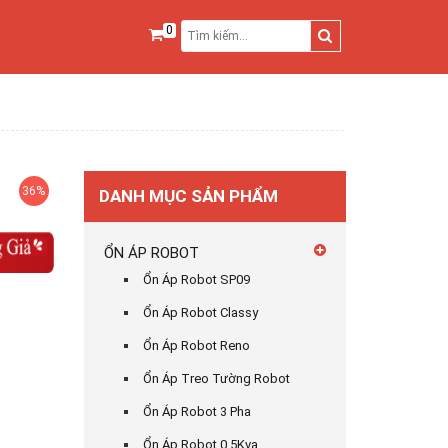
0
36%
DANH MỤC SẢN PHẨM
ỔN ÁP ROBOT
Ổn Áp Robot SP09
Ổn Áp Robot Classy
Ổn Áp Robot Reno
Ổn Áp Treo Tường Robot
Ổn Áp Robot 3 Pha
Ổn Áp Robot 0,5Kva