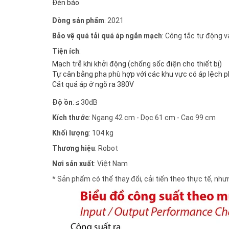
Đèn báo
Dòng sản phẩm
: 2021
Bảo vệ quá tải quá áp ngắn mạch
: Công tắc tự động v
Tiện ích
:
Mạch trễ khi khởi động (chống sốc điện cho thiết bị)
Tự cân bằng pha phù hợp với các khu vực có áp lệch 
Cắt quá áp ở ngõ ra 380V
Độ ồn
: ≤ 30dB
Kích thước
: Ngang 42 cm - Dọc 61 cm - Cao 99 cm
Khối lượng
: 104 kg
Thương hiệu
: Robot
Nơi sản xuất
: Việt Nam
* Sản phẩm có thể thay đổi, cải tiến theo thực tế, n