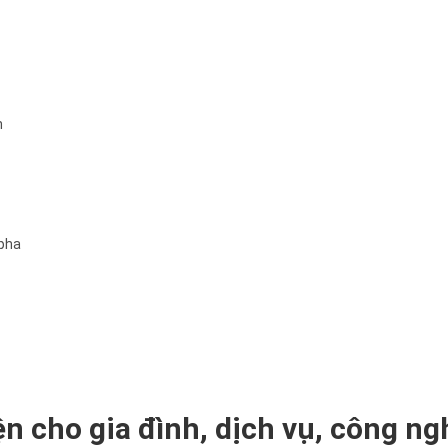
h
 pha
ện cho gia đình, dịch vụ, công ng