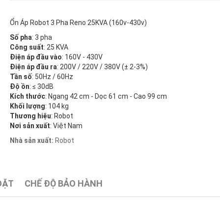
Ổn Áp Robot 3 Pha Reno 25KVA (160v-430v)
Số pha
: 3 pha
Công suất
: 25 KVA
Điện áp đầu vào
: 160V - 430V
Điện áp đầu ra
: 200V / 220V / 380V (± 2-3%)
Tần số
: 50Hz / 60Hz
Độ ồn
: ≤ 30dB
Kích thước
: Ngang 42 cm - Dọc 61 cm - Cao 99 cm
Khối lượng
: 104 kg
Thương hiệu
: Robot
Nơi sản xuất
: Việt Nam
Nhà sản xuất:
Robot
ĐẶT
CHẾ ĐỘ BẢO HÀNH