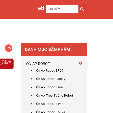
0
37%
DANH MỤC SẢN PHẨM
ỔN ÁP ROBOT
Ổn Áp Robot SP09
Ổn Áp Robot Classy
Ổn Áp Robot Reno
Ổn Áp Treo Tường Robot
Ổn Áp Robot 3 Pha
Ổn Áp Robot 0,5Kva