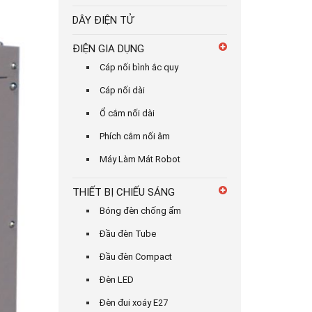
DÂY ĐIỆN TỬ
ĐIỆN GIA DỤNG
Cáp nối bình ắc quy
Cáp nối dài
Ổ cắm nối dài
Phích cắm nối âm
Máy Làm Mát Robot
THIẾT BỊ CHIẾU SÁNG
Bóng đèn chống ẩm
Đầu đèn Tube
Đầu đèn Compact
Đèn LED
Đèn đui xoáy E27