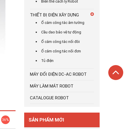
Biến thế cách ly Robot
THIẾT BỊ ĐIỆN XÂY DỰNG
Ổ cắm công tắc âm tường
Cầu dao bảo vệ tự động
Ổ cắm công tắc nối đôi
Ổ cắm công tác nối đơn
Tủ điện
MÁY ĐỔI ĐIỆN DC-AC ROBOT
MÁY LÀM MÁT ROBOT
CATALOGUE ROBOT
SẢN PHẨM MỚI
36%