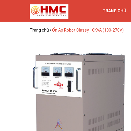
TRANG CHỦ
Trang chủ
Ổn Áp Robot Classy 10KVA (130-270V)