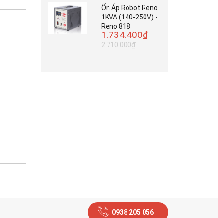
Ổn Áp Robot Reno
1KVA (140-250V) -
Reno 818
1.734.400₫
2.710.000₫
0938 205 056