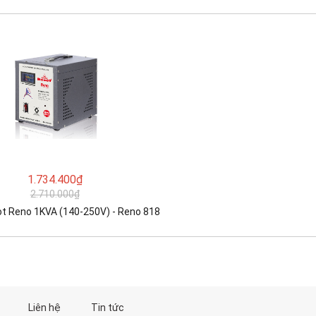
1.734.400₫
2.710.000₫
t Reno 1KVA (140-250V) - Reno 818
Liên hệ
Tin tức