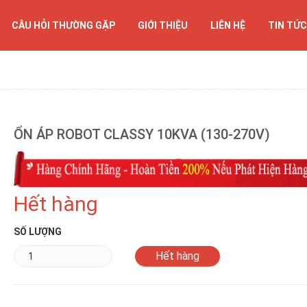
CÂU HỎI THƯỜNG GẶP
GIỚI THIỆU
LIÊN HỆ
TIN TỨC
ỔN ÁP ROBOT CLASSY 10KVA (130-270V)
Hết hàng
SỐ LƯỢNG