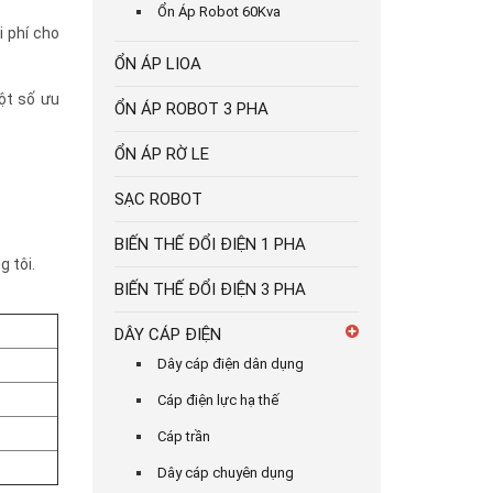
Ổn Áp Robot 60Kva
i phí cho
ỔN ÁP LIOA
ột số ưu
ỔN ÁP ROBOT 3 PHA
ỔN ÁP RỜ LE
SẠC ROBOT
BIẾN THẾ ĐỔI ĐIỆN 1 PHA
 tôi.
BIẾN THẾ ĐỔI ĐIỆN 3 PHA
DÂY CÁP ĐIỆN
Dây cáp điện dân dụng
Cáp điện lực hạ thế
Cáp trần
Dây cáp chuyên dụng