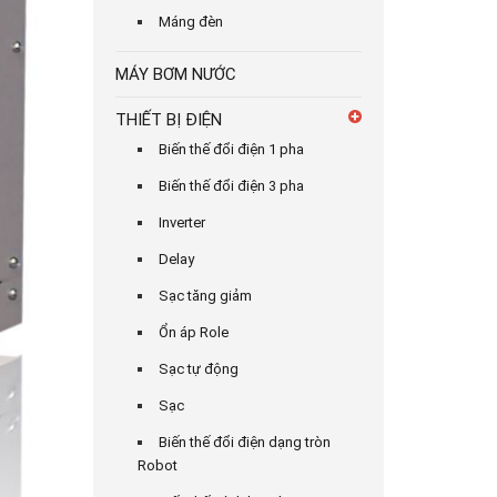
Máng đèn
MÁY BƠM NƯỚC
THIẾT BỊ ĐIỆN
Biến thế đổi điện 1 pha
Biến thế đổi điện 3 pha
Inverter
Delay
Sạc tăng giảm
Ổn áp Role
Sạc tự động
Sạc
Biến thế đổi điện dạng tròn
Robot