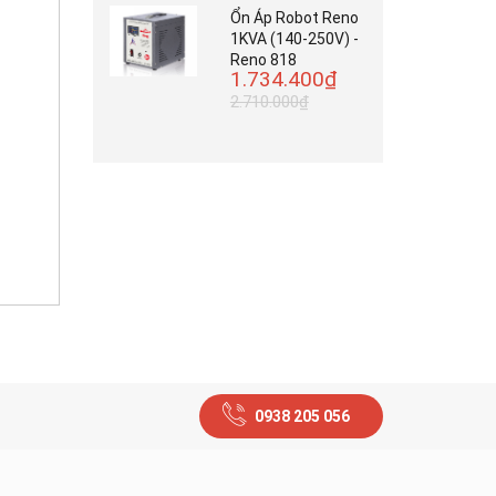
Ổn Áp Robot Reno
1KVA (140-250V) -
Reno 818
1.734.400₫
2.710.000₫
0938 205 056