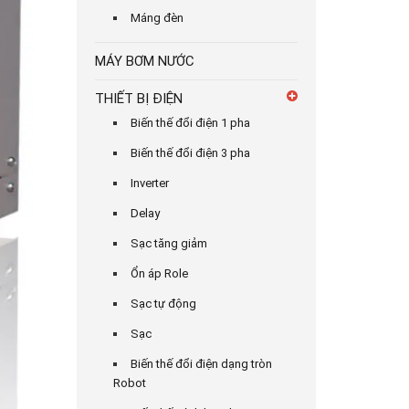
Máng đèn
MÁY BƠM NƯỚC
THIẾT BỊ ĐIỆN
Biến thế đổi điện 1 pha
Biến thế đổi điện 3 pha
Inverter
Delay
Sạc tăng giảm
Ổn áp Role
Sạc tự động
Sạc
Biến thế đổi điện dạng tròn
Robot