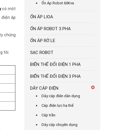
Ổn Áp Robot 60Kva
y
có một
ỔN ÁP LIOA
i điện áp
ỔN ÁP ROBOT 3 PHA
ty chúng
ỔN ÁP RỜ LE
SẠC ROBOT
 tôi.
BIẾN THẾ ĐỔI ĐIỆN 1 PHA
BIẾN THẾ ĐỔI ĐIỆN 3 PHA
DÂY CÁP ĐIỆN
Dây cáp điện dân dụng
Cáp điện lực hạ thế
Cáp trần
Dây cáp chuyên dụng