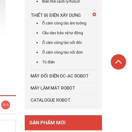
Biến thế cách ly Robot
THIẾT BỊ ĐIỆN XÂY DỰNG
Ổ cắm công tắc âm tường
Cầu dao bảo vệ tự động
Ổ cắm công tắc nối đôi
Ổ cắm công tác nối đơn
Tủ điện
MÁY ĐỔI ĐIỆN DC-AC ROBOT
MÁY LÀM MÁT ROBOT
CATALOGUE ROBOT
36%
SẢN PHẨM MỚI