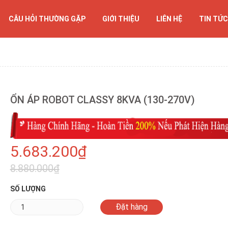
CÂU HỎI THƯỜNG GẶP
GIỚI THIỆU
LIÊN HỆ
TIN TỨC
ỔN ÁP ROBOT CLASSY 8KVA (130-270V)
5.683.200₫
8.880.000₫
SỐ LƯỢNG