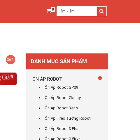
0
36%
DANH MỤC SẢN PHẨM
ỔN ÁP ROBOT
Ổn Áp Robot SP09
Ổn Áp Robot Classy
Ổn Áp Robot Reno
Ổn Áp Treo Tường Robot
Ổn Áp Robot 3 Pha
Ổn Áp Robot 0,5Kva