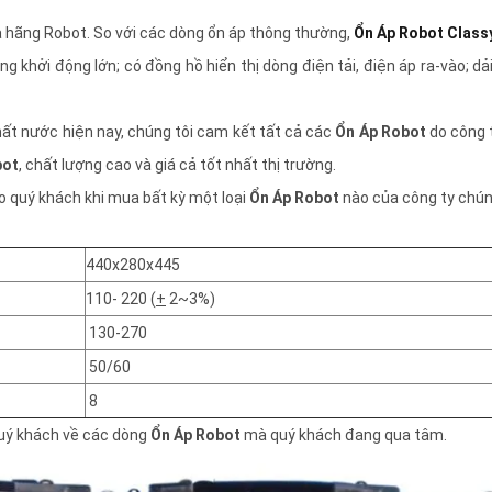
 hãng Robot. So với các dòng ổn áp thông thường,
Ổn Áp Robot Class
g khởi động lớn; có đồng hồ hiển thị dòng điện tải, điện áp ra-vào; dả
ất nước hiện nay, chúng tôi cam kết tất cả các
Ổn Áp Robot
do công 
bot
, chất lượng cao và giá cả tốt nhất thị trường.
o quý khách khi mua bất kỳ một loại
Ổn Áp Robot
nào của công ty chúng
440x280x445
110- 220 (
+
2~3%)
130-270
50/60
8
quý khách về các dòng
Ổn Áp Robot
mà quý khách đang qua tâm.