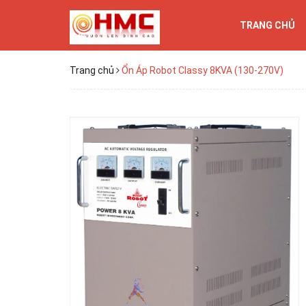
TRANG CHỦ
Trang chủ
Ổn Áp Robot Classy 8KVA (130-270V)