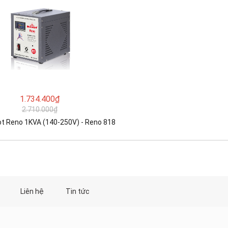
1.734.400₫
2.710.000₫
t Reno 1KVA (140-250V) - Reno 818
Liên hệ
Tin tức