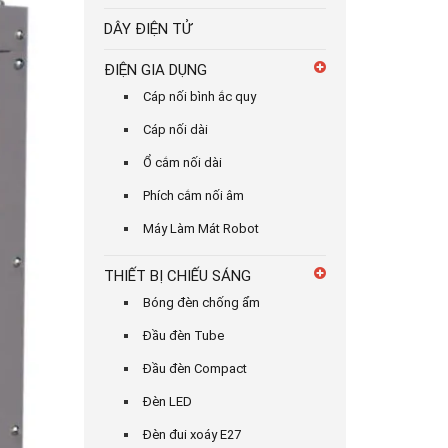
DÂY ĐIỆN TỬ
ĐIỆN GIA DỤNG
Cáp nối bình ắc quy
Cáp nối dài
Ổ cắm nối dài
Phích cắm nối âm
Máy Làm Mát Robot
THIẾT BỊ CHIẾU SÁNG
Bóng đèn chống ẩm
Đầu đèn Tube
Đầu đèn Compact
Đèn LED
Đèn đui xoáy E27