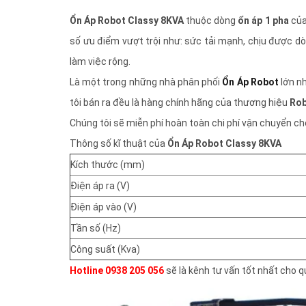
Ổn Áp Robot Classy 8KVA
thuộc dòng
ổn áp 1 pha
của
số ưu điểm vượt trội như: sức tải mạnh, chịu được dòn
làm việc rộng.
Là một trong những nhà phân phối
Ổn Áp Robot
lớn nh
tôi bán ra đều là hàng chính hãng của thương hiệu
Ro
Chúng tôi sẽ miễn phí hoàn toàn chi phí vận chuyển ch
Thông số kĩ thuật của
Ổn Áp Robot Classy 8KVA
Kích thước (mm)
Điện áp ra (V)
Điện áp vào (V)
Tần số (Hz)
Công suất (Kva)
Hotline 0938 205 056
sẽ là kênh tư vấn tốt nhất cho 