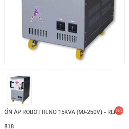
ỔN ÁP ROBOT RENO 15KVA (90-250V) - RENO
36%
818