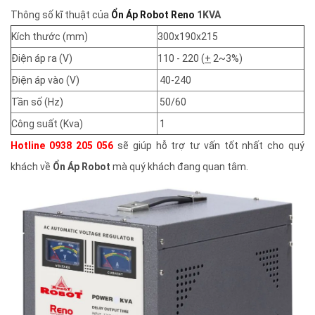
Thông số kĩ thuật của
Ổn Áp Robot Reno
1KVA
Kích thước (mm)
300x190x215
Điện áp ra (V)
110 - 220 (
+
2~3%)
Điện áp vào (V)
40-240
Tần số (Hz)
50/60
Công suất (Kva)
1
Hotline 0938 205 056
sẽ giúp hỗ trợ tư vấn tốt nhất cho quý
khách về
Ổn Áp Robot
mà quý khách đang quan tâm.