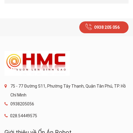
0938 205 056
75 - 77 Đường S11, Phường Tây Thạnh, Quận Tân Phú, TP. Hồ
Chí Minh
0938205056
028.54449575
Giới thiệu về Ổn Áp Robot