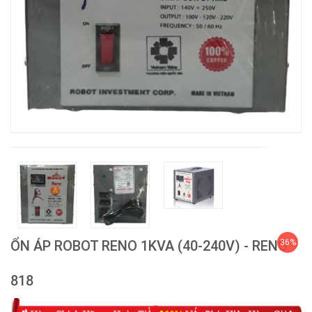
ỔN ÁP ROBOT RENO 1KVA (40-240V) - RENO
36%
818