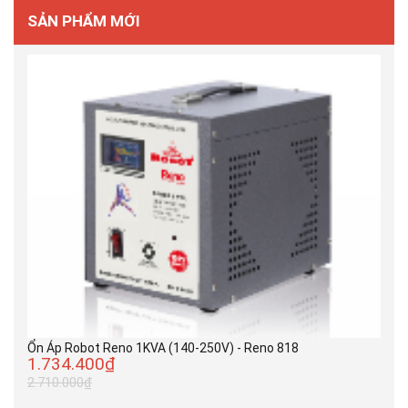
SẢN PHẨM MỚI
Ổn Áp Robot Reno 1KVA (140-250V) - Reno 818
1.734.400₫
2.710.000₫