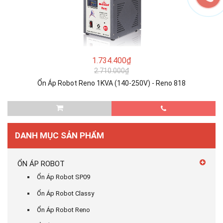
1.734.400₫
2.710.000₫
Ổn Áp Robot Reno 1KVA (140-250V) - Reno 818
DANH MỤC SẢN PHẨM
ỔN ÁP ROBOT
Ổn Áp Robot SP09
Ổn Áp Robot Classy
Ổn Áp Robot Reno