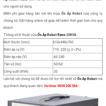
cho người sử dụng.
Miễn phí giao hàng tận nơi khi mua
Ổn Áp Robot
của công ty
chúng tôi. Đặt hàng online sẽ giúp tiết kiệm thời gian hơn cho quý
khách.
Thông số kĩ thuật của
Ổn Áp Robot Reno
20KVA
Kích thước (mm)
610x440x760
Điện áp ra (V)
110- 220 (
+
2~3%)
Điện áp vào (V)
60-240
Tần số (Hz)
50/60
Công suất (KVA)
20
Liên hệ với chúng tôi để được hỗ trợ tốt nhất về
Ổn Áp Robot
mà
quý khách đang quan tâm.
Hotline 0938 205 056