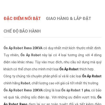
ĐẶC ĐIỂM NỔI BẬT
GIAO HÀNG & LẮP ĐẶT
CHẾ ĐỘ BẢO HÀNH
Ổn Áp Robot Reno 20KVA
có duy nhất một kích thước nhất định.
Tuy nhiên,
Ổn Áp Robot
này lại có 4 loại tương ứng với 4 dòng
điện vào khác nhau. Tùy vào mục đích, nhu cầu sử dụng mà quý
khách có thể chọn cho mình một loại
Ổn Áp Robot
thích hợp.
Công ty chúng tôi chuyên phân phối sỉ và lẻ các loại
Ổn Áp Robot
chính hãng
Robot
, chất lượng cao với giá cả tốt nhất thị trường
Ổn Áp Robot Reno 20KVA
cũng là loại
Ổn áp Robot 1 pha
, có bảo
vệ quá tải, chống sốc điện áp.. Với những ưu điểm vượt trội,
Ổn
Áp Robot Reno
đem lại sự an toàn tuyệt đối và tiết kiệm điện