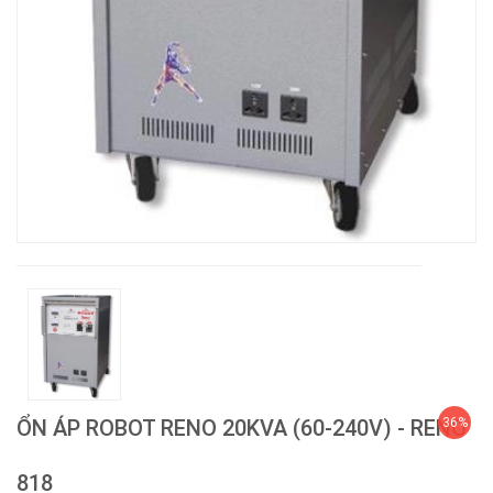
ỔN ÁP ROBOT RENO 20KVA (60-240V) - RENO
36%
818