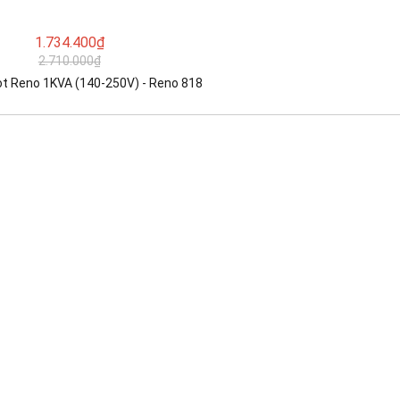
1.734.400₫
2.710.000₫
t Reno 1KVA (140-250V) - Reno 818