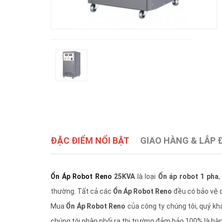
ĐẶC ĐIỂM NỔI BẬT
GIAO HÀNG & LẮP 
Ổn Áp Robot Reno
25KVA
là loại
Ổn áp robot 1 pha
,
thường. Tất cả các
Ổn Áp Robot Reno
đều có bảo vệ q
Mua
Ổn Áp Robot Reno
của công ty chúng tôi, quý kh
chúng tôi phân phối ra thị trường đảm bảo 100% là h