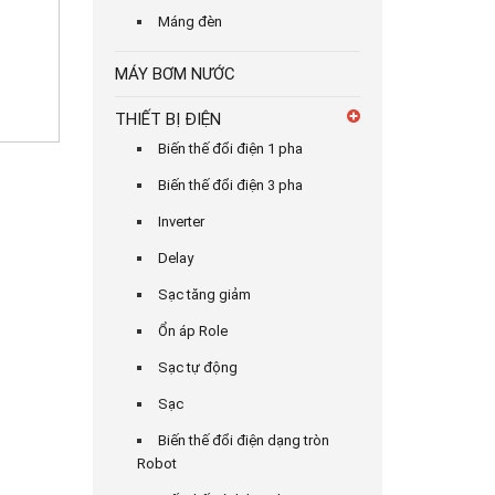
Máng đèn
MÁY BƠM NƯỚC
THIẾT BỊ ĐIỆN
Biến thế đổi điện 1 pha
Biến thế đổi điện 3 pha
Inverter
Delay
Sạc tăng giảm
Ổn áp Role
Sạc tự động
Sạc
Biến thế đổi điện dạng tròn
Robot