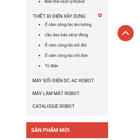
Biến thế cách ly Robot
THIẾT BỊ ĐIỆN XÂY DỰNG
Ổ cắm công tắc âm tường
Cầu dao bảo vệ tự động
Ổ cắm công tắc nối đôi
Ổ cắm công tác nối đơn
Tủ điện
MÁY ĐỔI ĐIỆN DC-AC ROBOT
MÁY LÀM MÁT ROBOT
CATALOGUE ROBOT
SẢN PHẨM MỚI