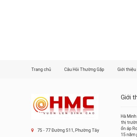
Trang chủ
Câu Hỏi Thường Gặp
Giới thiệu
Giới 
Hà Minh
thị trư
ổn áp Ro
75 - 77 Đường S11, Phường Tây
15 năm p