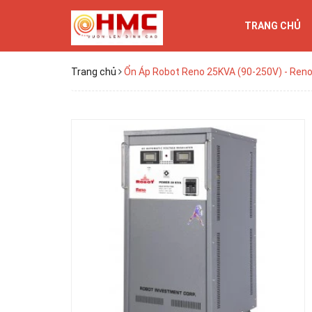
TRANG CHỦ
Trang chủ
Ổn Áp Robot Reno 25KVA (90-250V) - Ren