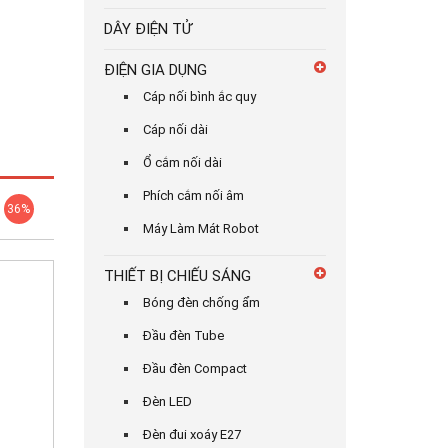
DÂY ĐIỆN TỬ
ĐIỆN GIA DỤNG
Cáp nối bình ắc quy
Cáp nối dài
Ổ cắm nối dài
Phích cắm nối âm
36%
Máy Làm Mát Robot
THIẾT BỊ CHIẾU SÁNG
Bóng đèn chống ẩm
Đầu đèn Tube
Đầu đèn Compact
Đèn LED
Đèn đui xoáy E27