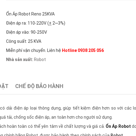
Ổn Áp Robot Reno 25KVA
Điện áp ra: 110-220V (
+
2~3%)
Điện áp vào: 90-250V
Công suất: 25 KVA
Miễn phí vận chuyển. Liên hệ
Hotline 0938 205 056
Nhà sản xuất:
Robot
ĐẶT
CHẾ ĐỘ BẢO HÀNH
 có dải điện áp loại thông dụng, giúp tiết kiệm điện hơn so với các l
uá tải, chống sốc điện áp, an toàn hơn cho người sử dụng.
ách hoàn toàn có thể yên tâm về chất lượng và giá cả.
Ổn Áp Robot
do
àng chính hãng Robot, được bảo hành theo chính sách của
Robot.