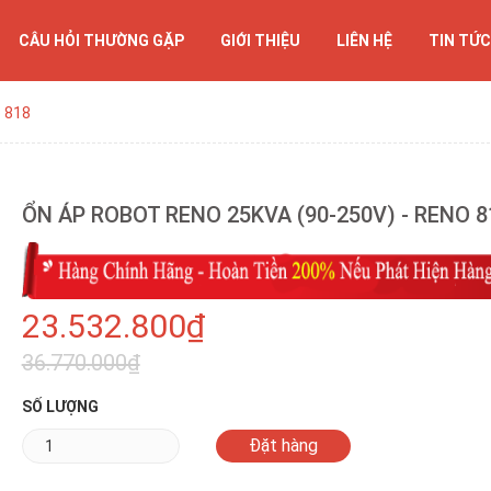
CÂU HỎI THƯỜNG GẶP
GIỚI THIỆU
LIÊN HỆ
TIN TỨC
o 818
ỔN ÁP ROBOT RENO 25KVA (90-250V) - RENO 8
23.532.800₫
36.770.000₫
SỐ LƯỢNG