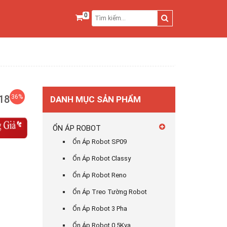
0
18
36%
DANH MỤC SẢN PHẨM
ỔN ÁP ROBOT
Ổn Áp Robot SP09
Ổn Áp Robot Classy
Ổn Áp Robot Reno
Ổn Áp Treo Tường Robot
Ổn Áp Robot 3 Pha
Ổn Áp Robot 0,5Kva