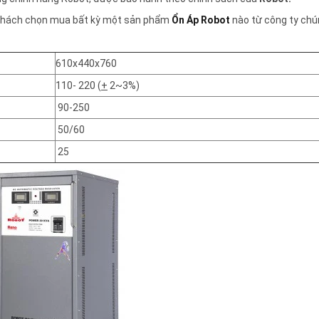
uý khách chọn mua bất kỳ một sản phẩm
Ổn Áp Robot
nào từ công ty chún
610x440x760
110- 220 (
+
2~3%)
90-250
50/60
25