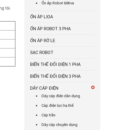
Ổn Áp Robot 60Kva
g tôi.
ỔN ÁP LIOA
ỔN ÁP ROBOT 3 PHA
ỔN ÁP RỜ LE
SẠC ROBOT
BIẾN THẾ ĐỔI ĐIỆN 1 PHA
BIẾN THẾ ĐỔI ĐIỆN 3 PHA
DÂY CÁP ĐIỆN
Dây cáp điện dân dụng
Cáp điện lực hạ thế
Cáp trần
Dây cáp chuyên dụng