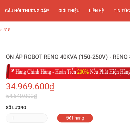
CÂU HỎI THƯỜNG GẶP
GIỚI THIỆU
LIÊN HỆ
TIN TỨC
no 818
ỔN ÁP ROBOT RENO 40KVA (150-250V) - RENO 
34.969.600₫
54.640.000₫
SỐ LƯỢNG