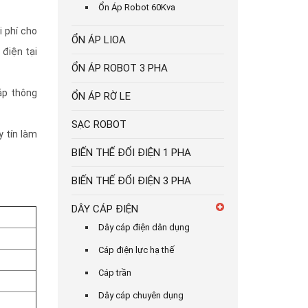
Ổn Áp Robot 60Kva
i phí cho
ỔN ÁP LIOA
 điện tại
ỔN ÁP ROBOT 3 PHA
áp thông
ỔN ÁP RỜ LE
SẠC ROBOT
y tín làm
BIẾN THẾ ĐỔI ĐIỆN 1 PHA
BIẾN THẾ ĐỔI ĐIỆN 3 PHA
DÂY CÁP ĐIỆN
Dây cáp điện dân dụng
Cáp điện lực hạ thế
Cáp trần
Dây cáp chuyên dụng