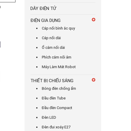
m
DÂY ĐIỆN TỬ
ĐIỆN GIA DỤNG
Cáp nối bình ắc quy
Cáp nối dài
Ổ cắm nối dài
Phích cắm nối âm
Máy Làm Mát Robot
THIẾT BỊ CHIẾU SÁNG
Bóng đèn chống ẩm
Đầu đèn Tube
Đầu đèn Compact
Đèn LED
Đèn đui xoáy E27