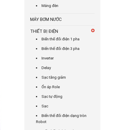
Máng đèn
MÁY BƠM NƯỚC
THIẾT BỊ ĐIỆN
Biến thế đổi điện 1 pha
Biến thế đổi điện 3 pha
Inverter
Delay
Sạc tăng giảm
Ổn áp Role
Sạc tự động
Sạc
Biến thế đổi điện dạng tròn
Robot