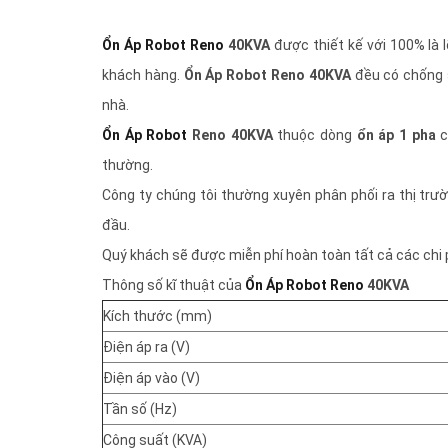
Ổn Áp Robot Reno
40KVA
được thiết kế với 100% là l
khách hàng.
Ổn Áp Robot Reno 40KVA
đều có chống s
nhà.
Ổn Áp Robot
Reno 40KVA
thuộc dòng
ổn áp 1 pha
c
thường.
Công ty chúng tôi thường xuyên phân phối ra thị trườ
đầu.
Quý khách sẽ được miễn phí hoàn toàn tất cả các chi 
Thông số kĩ thuật của
Ổn Áp Robot Reno
40KVA
Kích thước (mm)
Điện áp ra (V)
Điện áp vào (V)
Tần số (Hz)
Công suất (KVA)