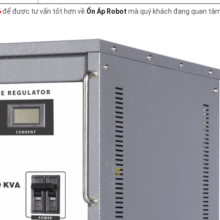
6
để được tư vấn tốt hơn về
Ổn Áp Robot
mà quý khách đang quan tâ