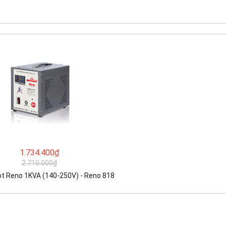
1.734.400₫
2.710.000₫
t Reno 1KVA (140-250V) - Reno 818