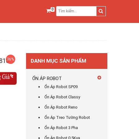
0
818
36%
DANH MỤC SẢN PHẨM
ỔN ÁP ROBOT
Ổn Áp Robot SP09
Ổn Áp Robot Classy
Ổn Áp Robot Reno
Ổn Áp Treo Tường Robot
Ổn Áp Robot 3 Pha
Ổn Áp Robot 0,5Kva