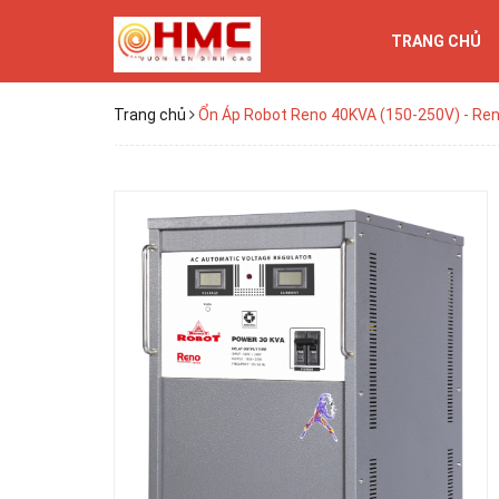
TRANG CHỦ
Trang chủ
Ổn Áp Robot Reno 40KVA (150-250V) - Re