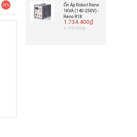
Ổn Áp Robot Reno
36%
1KVA (140-250V) -
Reno 818
1.734.400₫
2.710.000₫