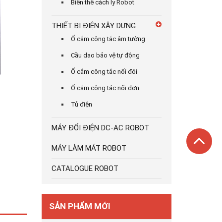
Biến thế cách ly Robot
THIẾT BỊ ĐIỆN XÂY DỰNG
Ổ cắm công tắc âm tường
Cầu dao bảo vệ tự động
Ổ cắm công tắc nối đôi
Ổ cắm công tác nối đơn
Tủ điện
MÁY ĐỔI ĐIỆN DC-AC ROBOT
MÁY LÀM MÁT ROBOT
CATALOGUE ROBOT
SẢN PHẨM MỚI