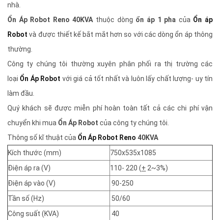
nhà.
Ổn Áp Robot Reno 40KVA
thuộc dòng
ổn áp 1 pha
của
Ổn áp
Robot
và được thiết kế bắt mắt hơn so với các dòng ổn áp thông
thường.
Công ty chúng tôi thường xuyên phân phối ra thị trường các
loại
Ổn Áp Robot
với giá cả tốt nhất và luôn lấy chất lượng- uy tín
làm đầu.
Quý khách sẽ được miễn phí hoàn toàn tất cả các chi phí vận
chuyển khi mua
Ổn Áp Robot
của công ty chúng tôi.
Thông số kĩ thuật của
Ổn Áp Robot Reno
40KVA
Kích thước (mm)
750x535x1085
Điện áp ra (V)
110- 220 (
+
2~3%)
Điện áp vào (V)
90-250
Tần số (Hz)
50/60
Công suất (KVA)
40