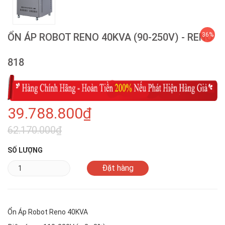
ỔN ÁP ROBOT RENO 40KVA (90-250V) - RENO
36%
818
39.788.800₫
62.170.000₫
SỐ LƯỢNG
Ổn Áp Robot Reno 40KVA