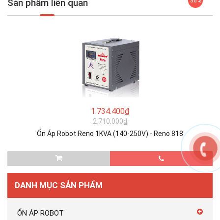
Sản phẩm liên quan
36%
1.734.400₫
2.710.000₫
Ổn Áp Robot Reno 1KVA (140-250V) - Reno 818
DANH MỤC SẢN PHẨM
ỔN ÁP ROBOT