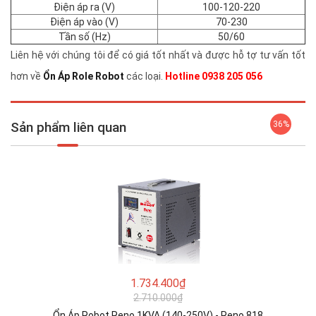
Điện áp ra (V)
100-120-220
Điện áp vào (V)
70-230
Tần số (Hz)
50/60
Liên hệ với chúng tôi để có giá tốt nhất và được hỗ tợ tư vấn tốt
hơn về
Ổn Áp Role Robot
các loại.
Hotline 0938 205 056
Sản phẩm liên quan
36%
1.734.400₫
2.710.000₫
Ổn Áp Robot Reno 1KVA (140-250V) - Reno 818