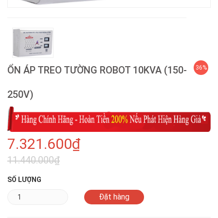
ỔN ÁP TREO TƯỜNG ROBOT 10KVA (150-
36%
250V)
7.321.600₫
11.440.000₫
SỐ LƯỢNG