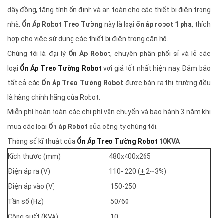
dây đồng, tăng tính ổn định và an toàn cho các thiết bị điện trong
nhà.
Ổn Áp Robot Treo Tường
này là loại
ổn áp robot 1 pha
, thích
hợp cho việc sử dụng các thiết bị điện trong căn hộ.
Chúng tôi là đại lý
Ổn Áp Robot
, chuyên phân phối sỉ và lẻ các
loại
Ổn Áp Treo Tường Robot
với giá tốt nhất hiện nay. Đảm bảo
tất cả các
Ổn Áp Treo Tường Robot
được bán ra thị trường đều
là hàng chính hãng của Robot.
Miễn phí hoàn toàn các chi phí vận chuyển và bảo hành 3 năm khi
mua các loại
Ổn áp Robot
của công ty chúng tôi.
Thông số kĩ thuật của
Ổn Áp Treo Tường Robot
10KVA
Kích thước (mm)
480x400x265
Điện áp ra (V)
110- 220 (
+
2~3%)
Điện áp vào (V)
150-250
Tần số (Hz)
50/60
Công suất (KVA)
10