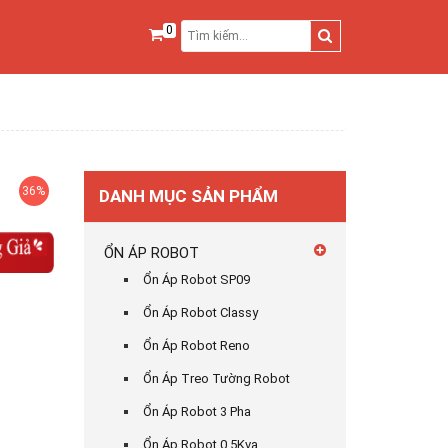
0
36%
DANH MỤC SẢN PHẨM
ỔN ÁP ROBOT
Ổn Áp Robot SP09
Ổn Áp Robot Classy
Ổn Áp Robot Reno
Ổn Áp Treo Tường Robot
Ổn Áp Robot 3 Pha
Ổn Áp Robot 0,5Kva