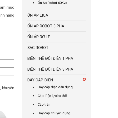
Ổn Áp Robot 60Kva
g làm mục
ỔN ÁP LIOA
ính hãng
ỔN ÁP ROBOT 3 PHA
ỔN ÁP RỜ LE
SẠC ROBOT
BIẾN THẾ ĐỔI ĐIỆN 1 PHA
BIẾN THẾ ĐỔI ĐIỆN 3 PHA
DÂY CÁP ĐIỆN
Dây cáp điện dân dụng
u, khuyến
Cáp điện lực hạ thế
Cáp trần
Dây cáp chuyên dụng