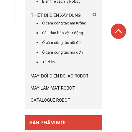
Biến thế cách ly Robot
THIẾT BỊ ĐIỆN XÂY DỰNG
Ổ cắm công tắc âm tường
Cầu dao bảo vệ tự động
Ổ cắm công tắc nối đôi
Ổ cắm công tác nối đơn
Tủ điện
MÁY ĐỔI ĐIỆN DC-AC ROBOT
MÁY LÀM MÁT ROBOT
CATALOGUE ROBOT
SẢN PHẨM MỚI