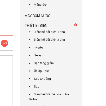
Máng đèn
MÁY BƠM NƯỚC
THIẾT BỊ ĐIỆN
Biến thế đổi điện 1 pha
Biến thế đổi điện 3 pha
36%
Inverter
Delay
Sạc tăng giảm
Ổn áp Role
Sạc tự động
Sạc
Biến thế đổi điện dạng tròn
Robot