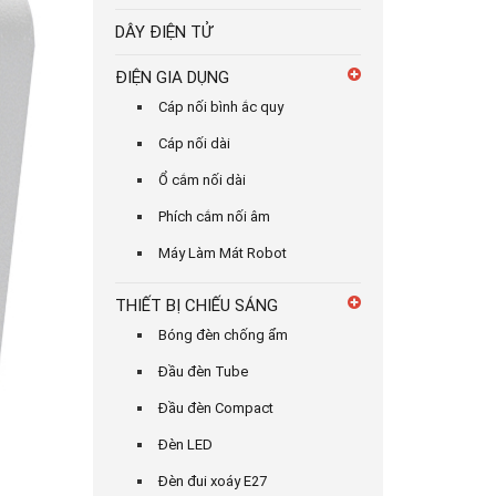
DÂY ĐIỆN TỬ
ĐIỆN GIA DỤNG
Cáp nối bình ắc quy
Cáp nối dài
Ổ cắm nối dài
Phích cắm nối âm
Máy Làm Mát Robot
THIẾT BỊ CHIẾU SÁNG
Bóng đèn chống ẩm
Đầu đèn Tube
Đầu đèn Compact
Đèn LED
Đèn đui xoáy E27