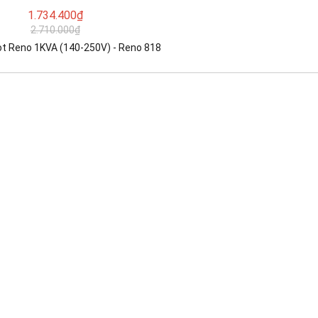
1.734.400₫
2.710.000₫
t Reno 1KVA (140-250V) - Reno 818