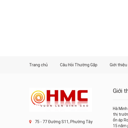
Trang chủ
Câu Hỏi Thường Gặp
Giới thiệu
Giới 
Hà Minh
thị trư
ổn áp Ro
75 - 77 Đường S11, Phường Tây
15 năm p