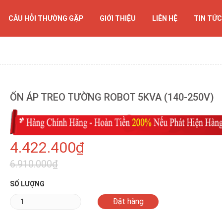
CÂU HỎI THƯỜNG GẶP
GIỚI THIỆU
LIÊN HỆ
TIN TỨC
ỔN ÁP TREO TƯỜNG ROBOT 5KVA (140-250V)
4.422.400₫
6.910.000₫
SỐ LƯỢNG