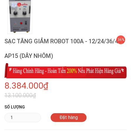
SẠC TĂNG GIẢM ROBOT 100A - 12/24/36/48V
36%
AP15 (DÂY NHÔM)
8.384.000₫
13.100.000₫
SỐ LƯỢNG