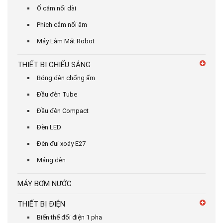
Ổ cắm nối dài
Phích cắm nối âm
Máy Làm Mát Robot
THIẾT BỊ CHIẾU SÁNG
Bóng đèn chống ẩm
Đầu đèn Tube
Đầu đèn Compact
Đèn LED
Đèn đui xoáy E27
Máng đèn
MÁY BƠM NƯỚC
THIẾT BỊ ĐIỆN
Biến thế đổi điện 1 pha