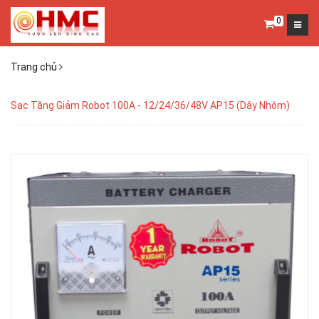
0
Trang chủ
Sạc Tăng Giảm Robot 100A - 12/24/36/48V AP15 (Dây Nhôm)