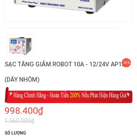
SẠC TĂNG GIẢM ROBOT 10A - 12/24V AP15
36%
(DÂY NHÔM)
998.400₫
1.560.000₫
SỐ LƯỢNG