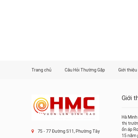
Trang chủ
Câu Hỏi Thường Gặp
Giới thiệu
Giới 
Hà Minh
thị trư
ổn áp Ro
75 - 77 Đường S11, Phường Tây
15 năm p