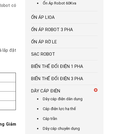
Ổn Áp Robot 60Kva
Robot có
ỔN ÁP LIOA
ỔN ÁP ROBOT 3 PHA
ỔN ÁP RỜ LE
à lắp đặt
SẠC ROBOT
BIẾN THẾ ĐỔI ĐIỆN 1 PHA
BIẾN THẾ ĐỔI ĐIỆN 3 PHA
DÂY CÁP ĐIỆN
Dây cáp điện dân dụng
Cáp điện lực hạ thế
Cáp trần
ng Giảm
Dây cáp chuyên dụng