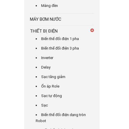
Máng đèn
MÁY BƠM NƯỚC
THIẾT BỊ ĐIỆN
Biến thế đổi điện 1 pha
Biến thế đổi điện 3 pha
Inverter
Delay
Sạc tăng giảm
Ổn áp Role
Sạc tự động
Sạc
Biến thế đổi điện dạng tròn
Robot