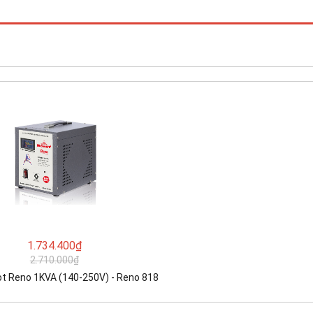
1.734.400₫
2.710.000₫
t Reno 1KVA (140-250V) - Reno 818