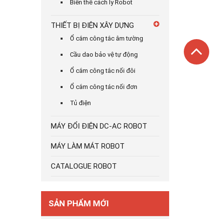
Biến thế cách ly Robot
THIẾT BỊ ĐIỆN XÂY DỰNG
Ổ cắm công tắc âm tường
Cầu dao bảo vệ tự động
Ổ cắm công tắc nối đôi
Ổ cắm công tác nối đơn
Tủ điện
MÁY ĐỔI ĐIỆN DC-AC ROBOT
MÁY LÀM MÁT ROBOT
CATALOGUE ROBOT
SẢN PHẨM MỚI