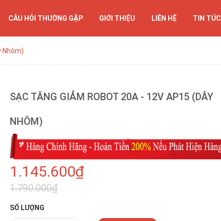
CÂU HỎI THƯỜNG GẶP
GIỚI THIỆU
LIÊN HỆ
TIN TỨC
y Nhôm)
SẠC TĂNG GIẢM ROBOT 20A - 12V AP15 (DÂY
NHÔM)
1.145.600₫
1.790.000₫
SỐ LƯỢNG