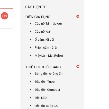
DÂY ĐIỆN TỬ
36%
ĐIỆN GIA DỤNG
Cáp nối bình ắc quy
Cáp nối dài
Ổ cắm nối dài
Phích cắm nối âm
Máy Làm Mát Robot
THIẾT BỊ CHIẾU SÁNG
Bóng đèn chống ẩm
Đầu đèn Tube
Đầu đèn Compact
Đèn LED
Đèn đui xoáy E27