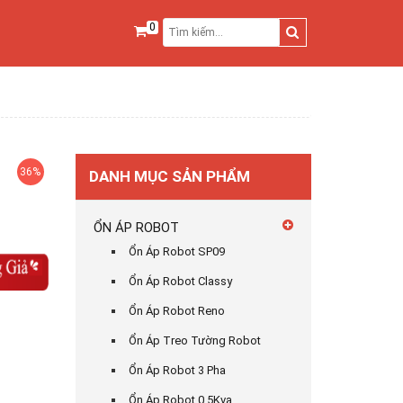
0
36%
DANH MỤC SẢN PHẨM
ỔN ÁP ROBOT
Ổn Áp Robot SP09
Ổn Áp Robot Classy
Ổn Áp Robot Reno
Ổn Áp Treo Tường Robot
Ổn Áp Robot 3 Pha
Ổn Áp Robot 0,5Kva