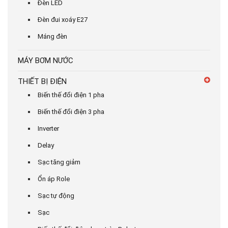
Đèn LED
Đèn đui xoáy E27
Máng đèn
MÁY BƠM NƯỚC
THIẾT BỊ ĐIỆN
Biến thế đổi điện 1 pha
Biến thế đổi điện 3 pha
Inverter
Delay
Sạc tăng giảm
Ổn áp Role
Sạc tự động
Sạc