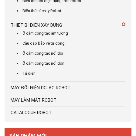
Biến thế đổi điện dạng tròn Robot
Biến thế cách ly Robot
THIẾT BỊ ĐIỆN XÂY DỰNG
Ổ cắm công tắc âm tường
Cầu dao bảo vệ tự động
Ổ cắm công tắc nối đôi
Ổ cắm công tác nối đơn
Tủ điện
MÁY ĐỔI ĐIỆN DC-AC ROBOT
MÁY LÀM MÁT ROBOT
CATALOGUE ROBOT
SẢN PHẨM MỚI