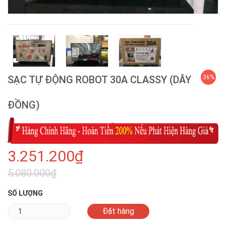
SẠC TỰ ĐỘNG ROBOT 30A CLASSY (DÂY
36%
ĐỒNG)
3.251.200₫
5.080.000₫
SỐ LƯỢNG