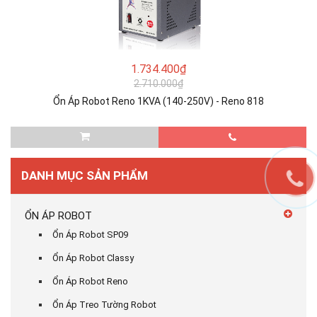
1.734.400₫
2.710.000₫
Ổn Áp Robot Reno 1KVA (140-250V) - Reno 818
DANH MỤC SẢN PHẨM
ỔN ÁP ROBOT
Ổn Áp Robot SP09
Ổn Áp Robot Classy
Ổn Áp Robot Reno
Ổn Áp Treo Tường Robot